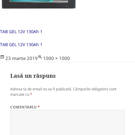
TAB GEL 12V 130Ah 1
TAB GEL 12V 130Ah 1
Posted
Full
23 martie 2019
1000 × 1000
on
size
Lasă un răspuns
Adresa ta de email nu va fi publicată.
Câmpurile obligatorii sunt
marcate cu
*
COMENTARIU
*