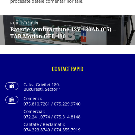
procesate datele comentariilor tale
.
Navigare
în
PUBLISHED IN
articole
Baterie semitractiune 12V 130Ah (C5) –
TAB Motion GEL 130
CONTACT RAPID
Calea Grivitei 180,
Bucuresti, Sector 1
Comenzi:
075.810.7261 / 075.229.9740
Comercial:
072.241.0774 / 075.314.8148
Calitate / Reclamatii:
074.323.8749 / 074.355.7919