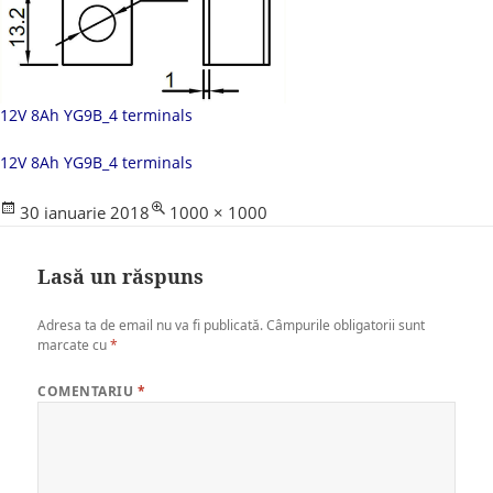
12V 8Ah YG9B_4 terminals
12V 8Ah YG9B_4 terminals
Posted
Full
30 ianuarie 2018
1000 × 1000
on
size
Lasă un răspuns
Adresa ta de email nu va fi publicată.
Câmpurile obligatorii sunt
marcate cu
*
COMENTARIU
*