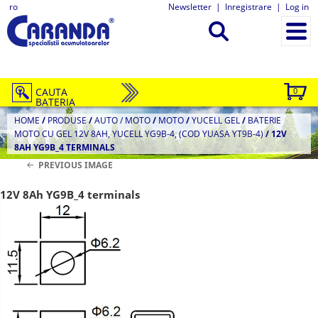
ro
Newsletter
|
Inregistrare
|
Log in
CAUTA
0
BATERIA
HOME
/
PRODUSE
/
AUTO / MOTO
/
MOTO
/
YUCELL GEL
/
BATERIE
MOTO CU GEL 12V 8AH, YUCELL YG9B-4, (COD YUASA YT9B-4)
/
12V
8AH YG9B_4 TERMINALS
PREVIOUS IMAGE
12V 8Ah YG9B_4 terminals