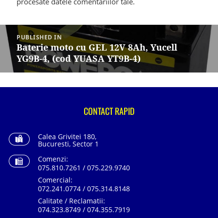
procesate datele comentariilor tale
.
Navigare
în
PUBLISHED IN
articole
Baterie moto cu GEL 12V 8Ah, Yucell
YG9B-4, (cod YUASA YT9B-4)
CONTACT RAPID
Calea Grivitei 180,
Bucuresti, Sector 1
Comenzi:
075.810.7261 / 075.229.9740
Comercial:
072.241.0774 / 075.314.8148
Calitate / Reclamatii:
074.323.8749 / 074.355.7919