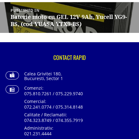
Navigare
în
PUBLISHED IN
articole
Baterie moto cu GEL 12V 9Ah, Yucell YG9-
BS, (cod YUASA YTX9-BS)
CONTACT RAPID
Calea Grivitei 180,
Bucuresti, Sector 1
Comenzi:
075.810.7261 / 075.229.9740
Comercial:
072.241.0774 / 075.314.8148
Calitate / Reclamatii:
074.323.8749 / 074.355.7919
Administrativ:
021.231.4444