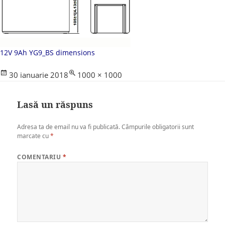
12V 9Ah YG9_BS dimensions
Posted
Full
30 ianuarie 2018
1000 × 1000
on
size
Lasă un răspuns
Adresa ta de email nu va fi publicată.
Câmpurile obligatorii sunt
marcate cu
*
COMENTARIU
*