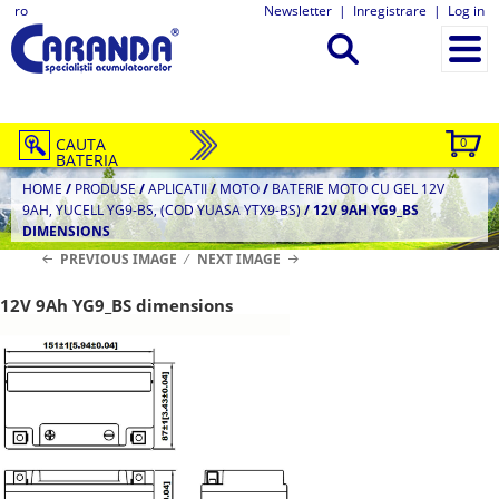
ro
Newsletter
|
Inregistrare
|
Log in
CAUTA
0
BATERIA
HOME
/
PRODUSE
/
APLICATII
/
MOTO
/
BATERIE MOTO CU GEL 12V
9AH, YUCELL YG9-BS, (COD YUASA YTX9-BS)
/
12V 9AH YG9_BS
DIMENSIONS
PREVIOUS IMAGE
NEXT IMAGE
12V 9Ah YG9_BS dimensions