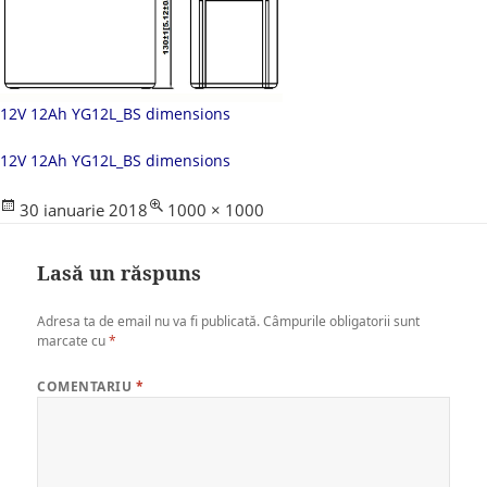
12V 12Ah YG12L_BS dimensions
12V 12Ah YG12L_BS dimensions
Posted
Full
30 ianuarie 2018
1000 × 1000
on
size
Lasă un răspuns
Adresa ta de email nu va fi publicată.
Câmpurile obligatorii sunt
marcate cu
*
COMENTARIU
*