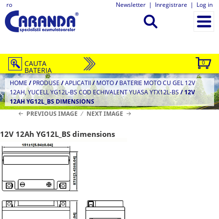
ro
Newsletter
|
Inregistrare
|
Log in
CAUTA
0
BATERIA
HOME
/
PRODUSE
/
APLICATII
/
MOTO
/
BATERIE MOTO CU GEL 12V
12AH, YUCELL YG12L-BS COD ECHIVALENT YUASA YTX12L-BS
/
12V
12AH YG12L_BS DIMENSIONS
PREVIOUS IMAGE
NEXT IMAGE
12V 12Ah YG12L_BS dimensions