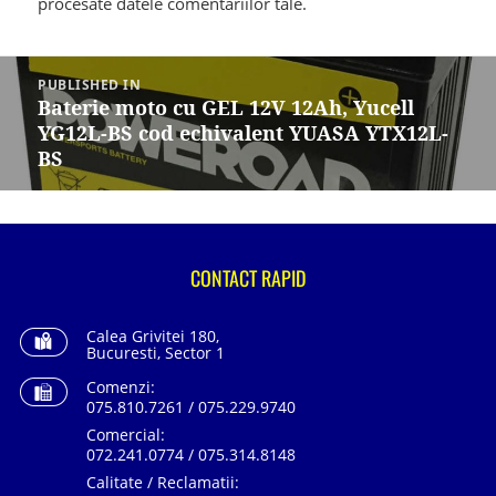
procesate datele comentariilor tale
.
Navigare
în
PUBLISHED IN
articole
Baterie moto cu GEL 12V 12Ah, Yucell
YG12L-BS cod echivalent YUASA YTX12L-
BS
CONTACT RAPID
Calea Grivitei 180,
Bucuresti, Sector 1
Comenzi:
075.810.7261 / 075.229.9740
Comercial:
072.241.0774 / 075.314.8148
Calitate / Reclamatii: