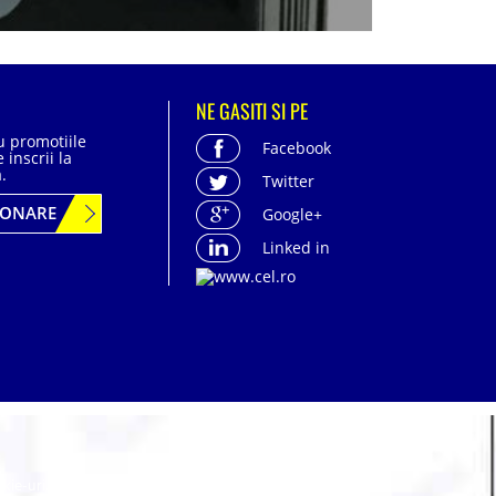
NE GASITI SI PE
cu promotiile
Facebook
 inscrii la
.
Twitter
BONARE
Google+
Linked in
acter personal
| Politica de confidentialitate
-uri. Majoritatea site-urilor mari fac acest lucru.