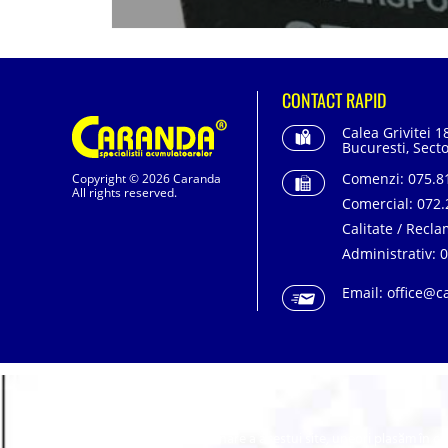
CONTACT RAPID
Calea Grivitei 1
Bucuresti, Secto
Comenzi:
075.81
Copyright © 2026 Caranda
All rights reserved.
Comercial:
072.
Calitate / Recla
Administrativ:
0
Email:
office@c
SC. CARANDA BATERII SRL. | SR EN ISO 9001:2015
Cookie-urile
Pentru a asigura buna funcționare a acestui site, uneori plasăm în c