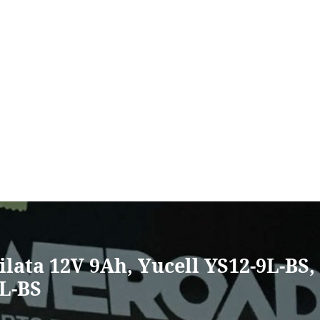
ilata 12V 9Ah, Yucell YS12-9L-BS
L-BS