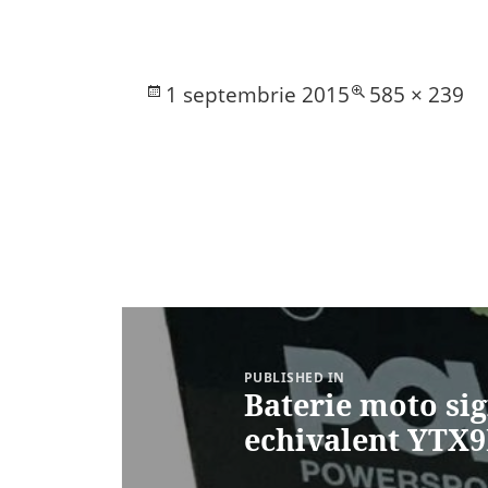
Posted
Full
1 septembrie 2015
585 × 239
on
size
Navigare
în
articole
PUBLISHED IN
Baterie moto sig
echivalent YTX9