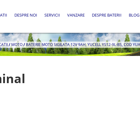
ATII
DESPRE NOI
SERVICII
VANZARE
DESPRE BATERII
BLOG
CATII
/
MOTO
/
BATERIE MOTO SIGILATA 12V 9AH, YUCELL YS12-9L-BS, COD YU
inal