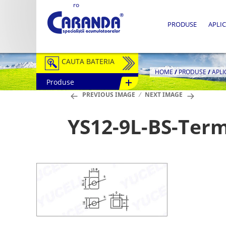
ro
PRODUSE
APLIC
CAUTA BATERIA
HOME
/
PRODUSE
/
APLI
Produse
Auto / Moto
PREVIOUS IMAGE
NEXT IMAGE
Tractiune
YS12-9L-BS-Term
Semitractiune
Stationare
Redresoare
Accesorii Baterii
Fotovoltaice