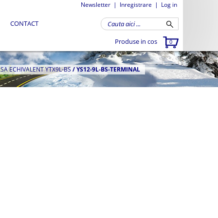
Newsletter
|
Inregistrare
|
Log in
CONTACT
Produse in cos
0
ASA ECHIVALENT YTX9L-BS
/
YS12-9L-BS-TERMINAL