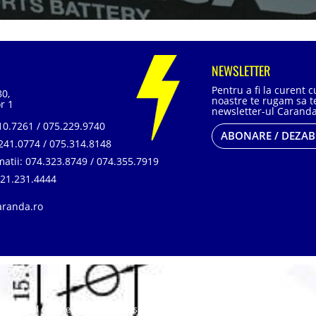
NEWSLETTER
Pentru a fi la curent 
80,
noastre te rugam sa te
r 1
newsletter-ul Caranda
0.7261 / 075.229.9740
ABONARE / DEZA
241.0774 / 075.314.8148
matii:
074.323.8749 / 074.355.7919
21.231.4444
aranda.ro
, SR EN ISO 14001:2015, SR ISO 45001:2018 |
ANPC
| Prelucrarea datelor cu car
omputerul dumneavoastră mici fișiere cu date, cunoscute sub numele de cookie