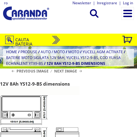
ro
Newsletter
|
Inregistrare
|
Log in
CAUTA
0
BATERIA
HOME
/
PRODUSE
/
AUTO / MOTO
/
MOTO
/
YUCELL AGM ACTIVATE
/
BATERIE MOTO SIGILATA 12V 9AH, YUCELL YS12-9-BS, COD YUASA
ECHIVALENT YTX9-BS
/
12V 8AH YS12-9-BS DIMENSIONS
PREVIOUS IMAGE
NEXT IMAGE
12V 8Ah YS12-9-BS dimensions