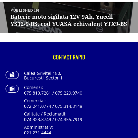
Navigare
în
PUBLISHED IN
articole
Baterie moto sigilata 12V 9Ah, Yucell
YS12-9-BS, cod YUASA echivalent YTX9-BS
CONTACT RAPID
Calea Grivitei 180,
Bucuresti, Sector 1
Comenzi:
075.810.7261 / 075.229.9740
Comercial:
072.241.0774 / 075.314.8148
Calitate / Reclamatii:
074.323.8749 / 074.355.7919
Administrativ:
021.231.4444