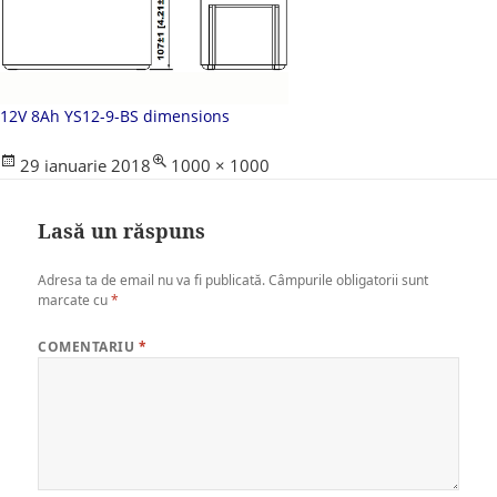
12V 8Ah YS12-9-BS dimensions
Posted
Full
29 ianuarie 2018
1000 × 1000
on
size
Lasă un răspuns
Adresa ta de email nu va fi publicată.
Câmpurile obligatorii sunt
marcate cu
*
COMENTARIU
*