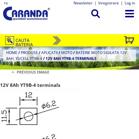
ro
Newsletter
|
Inregistrare
|
Log in
CAUTA
0
BATERIA
HOME
/
PRODUSE
/
APLICATII
/
MOTO
/
BATERIE MOTO SIGILATA 12V
8AH, YUCELL YT9B-4
/
12V 8AH YT9B-4 TERMINALS
PREVIOUS IMAGE
12V 8Ah YT9B-4 terminals