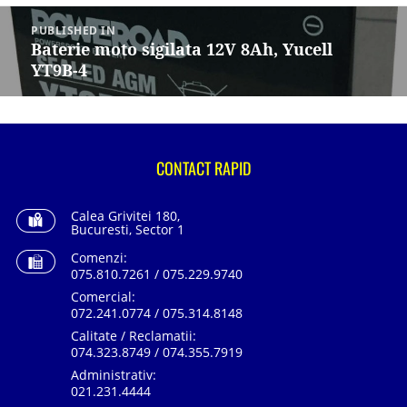
Navigare
în
PUBLISHED IN
articole
Baterie moto sigilata 12V 8Ah, Yucell
YT9B-4
CONTACT RAPID
Calea Grivitei 180,
Bucuresti, Sector 1
Comenzi:
075.810.7261 / 075.229.9740
Comercial:
072.241.0774 / 075.314.8148
Calitate / Reclamatii:
074.323.8749 / 074.355.7919
Administrativ:
021.231.4444