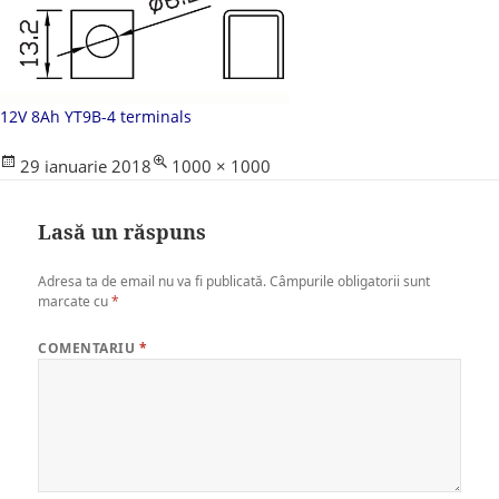
12V 8Ah YT9B-4 terminals
Posted
Full
29 ianuarie 2018
1000 × 1000
on
size
Lasă un răspuns
Adresa ta de email nu va fi publicată.
Câmpurile obligatorii sunt
marcate cu
*
COMENTARIU
*