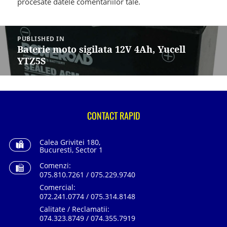
procesate datele comentariilor tale
.
Navigare
în
PUBLISHED IN
articole
Baterie moto sigilata 12V 4Ah, Yucell
YTZ5S
CONTACT RAPID
Calea Grivitei 180,
Bucuresti, Sector 1
Comenzi:
075.810.7261 / 075.229.9740
Comercial:
072.241.0774 / 075.314.8148
Calitate / Reclamatii:
074.323.8749 / 074.355.7919