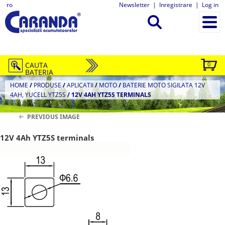
ro
Newsletter
|
Inregistrare
|
Log in
CAUTA
0
BATERIA
HOME
/
PRODUSE
/
APLICATII
/
MOTO
/
BATERIE MOTO SIGILATA 12V
4AH, YUCELL YTZ5S
/
12V 4AH YTZ5S TERMINALS
PREVIOUS IMAGE
12V 4Ah YTZ5S terminals