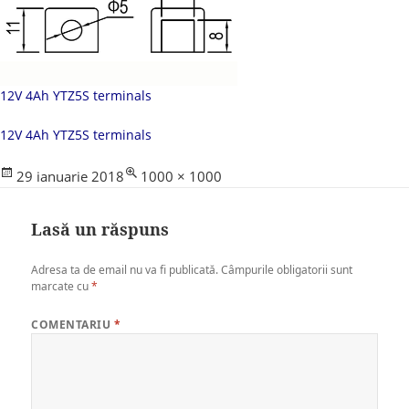
12V 4Ah YTZ5S terminals
12V 4Ah YTZ5S terminals
Posted
Full
29 ianuarie 2018
1000 × 1000
on
size
Lasă un răspuns
Adresa ta de email nu va fi publicată.
Câmpurile obligatorii sunt
marcate cu
*
COMENTARIU
*