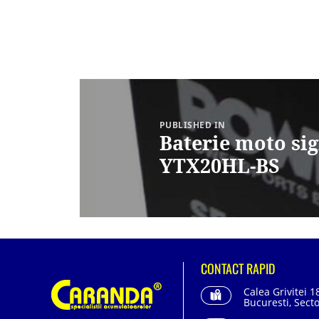
Navigare
în
articole
PUBLISHED IN
Baterie moto sig
YTX20HL-BS
CONTACT RAPID
Calea Grivitei 1
Bucuresti, Secto