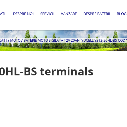
ATII
DESPRE NOI
SERVICII
VANZARE
DESPRE BATERII
BLOG
CATII
/
MOTO
/
BATERIE MOTO SIGILATA 12V 20AH, YUCELL YS12-20HL-BS COD
0HL-BS terminals