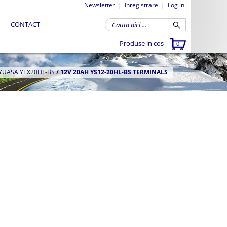
Newsletter
|
Inregistrare
|
Log in
CONTACT
Produse in cos
0
 YUASA YTX20HL-BS
/
12V 20AH YS12-20HL-BS TERMINALS