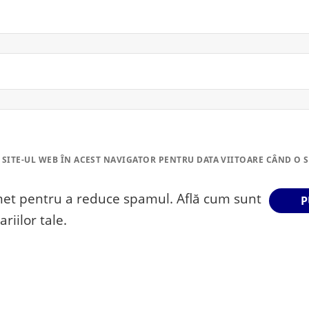
 SITE-UL WEB ÎN ACEST NAVIGATOR PENTRU DATA VIITOARE CÂND O 
smet pentru a reduce spamul.
Află cum sunt
riilor tale
.