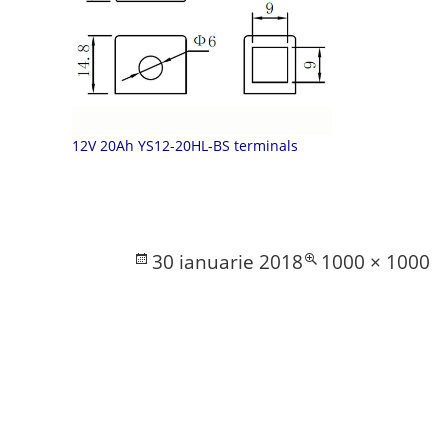
12V 20Ah YS12-20HL-BS terminals
Posted
Full
30 ianuarie 2018
1000 × 1000
on
size