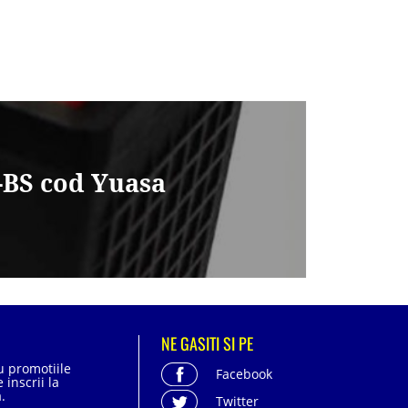
-BS cod Yuasa
NE GASITI SI PE
cu promotiile
Facebook
 inscrii la
.
Twitter