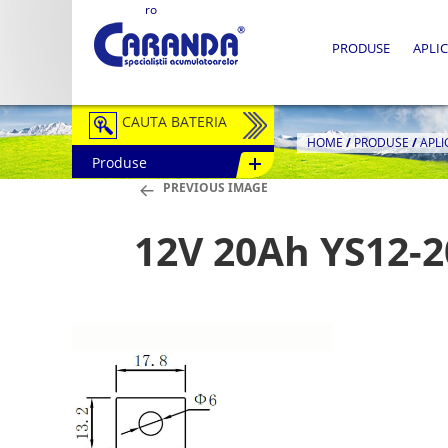
ro
PRODUSE
APLIC
CAUTA BATERIA
HOME
/
PRODUSE
/
APLI
Produse
Auto / Moto
PREVIOUS IMAGE
Tractiune
12V 20Ah YS12-2
Semitractiune
Stationare
Redresoare
Accesorii Baterii
Fotovoltaice