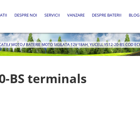
ATII
DESPRE NOI
SERVICII
VANZARE
DESPRE BATERII
BLOG
CATII
/
MOTO
/
BATERIE MOTO SIGILATA 12V 18AH, YUCELL YS12-20-BS COD E
0-BS terminals