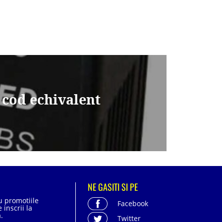
 cod echivalent
NE GASITI SI PE
cu promotiile
Facebook
 inscrii la
.
Twitter