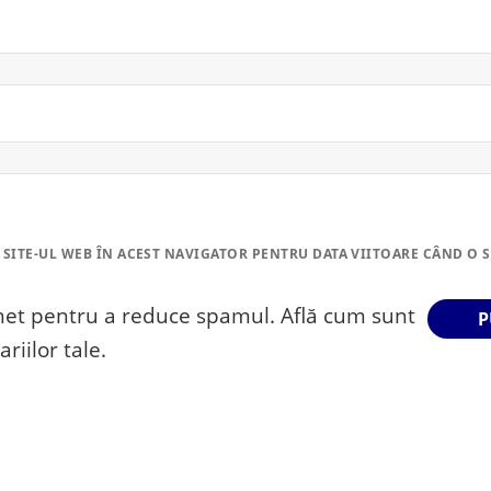
 SITE-UL WEB ÎN ACEST NAVIGATOR PENTRU DATA VIITOARE CÂND O 
smet pentru a reduce spamul.
Află cum sunt
riilor tale
.