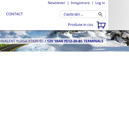
Newsletter
|
Inregistrare
|
Log in
CONTACT
Produse in cos
0
CHIVALENT YUASA YTX20-BS
/
12V 18AH YS12-20-BS TERMINALS