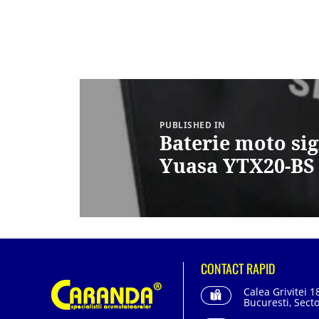
Navigare
în
articole
PUBLISHED IN
Baterie moto sig
Yuasa YTX20-BS
CONTACT RAPID
Calea Grivitei 1
Bucuresti, Secto