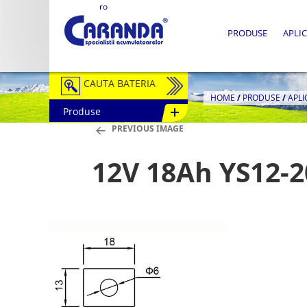
ro
PRODUSE
APLIC
CAUTA BATERIA
HOME
/
PRODUSE
/
APLI
Produse
Auto / Moto
PREVIOUS IMAGE
Tractiune
12V 18Ah YS12-2
Semitractiune
Stationare
Redresoare
Accesorii Baterii
Fotovoltaice