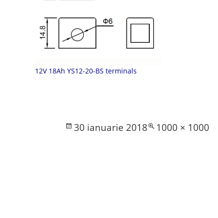
12V 18Ah YS12-20-BS terminals
Posted
Full
30 ianuarie 2018
1000 × 1000
on
size