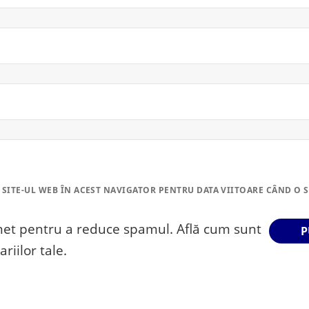
 SITE-UL WEB ÎN ACEST NAVIGATOR PENTRU DATA VIITOARE CÂND O 
smet pentru a reduce spamul.
Află cum sunt
riilor tale
.