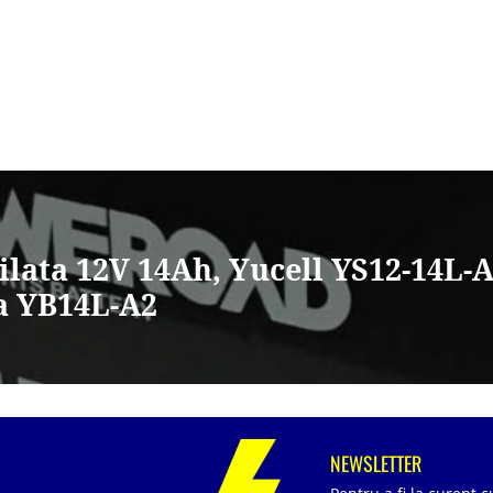
ilata 12V 14Ah, Yucell YS12-14L-A
a YB14L-A2
NEWSLETTER