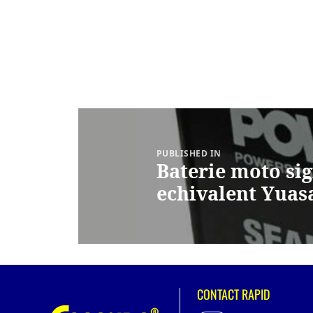
Navigare
în
articole
PUBLISHED IN
Baterie moto sig
echivalent Yuas
CONTACT RAPID