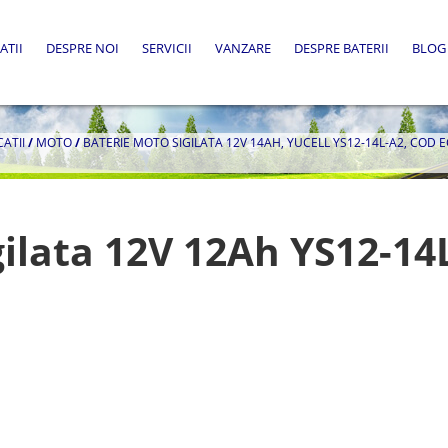
ATII
DESPRE NOI
SERVICII
VANZARE
DESPRE BATERII
BLOG
CATII
/
MOTO
/
BATERIE MOTO SIGILATA 12V 14AH, YUCELL YS12-14L-A2, COD 
gilata 12V 12Ah YS12-14