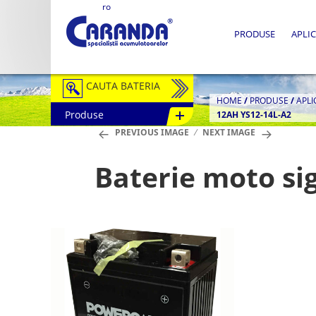
ro
PRODUSE
APLIC
CAUTA BATERIA
HOME
/
PRODUSE
/
APLI
Produse
12AH YS12-14L-A2
Auto / Moto
PREVIOUS IMAGE
NEXT IMAGE
Tractiune
Baterie moto si
Semitractiune
Stationare
Redresoare
Accesorii Baterii
Fotovoltaice