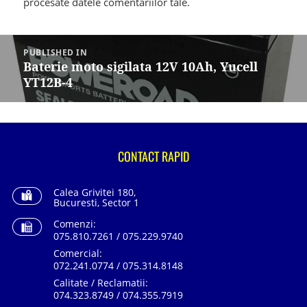
procesate datele comentariilor tale
.
Navigare
în
PUBLISHED IN
articole
Baterie moto sigilata 12V 10Ah, Yucell
YT12B-4
CONTACT RAPID
Calea Grivitei 180,
Bucuresti, Sector 1
Comenzi:
075.810.7261 / 075.229.9740
Comercial:
072.241.0774 / 075.314.8148
Calitate / Reclamatii:
074.323.8749 / 074.355.7919