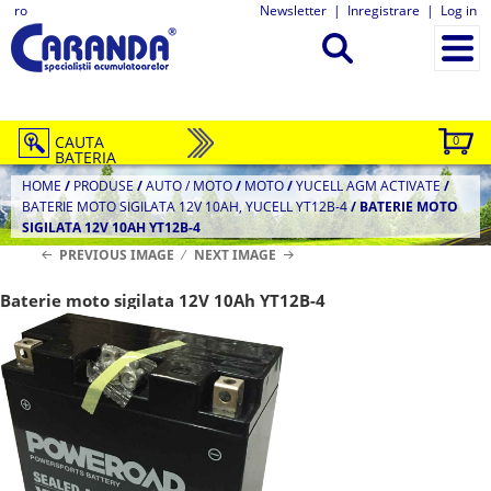
ro
Newsletter
|
Inregistrare
|
Log in
CAUTA
0
BATERIA
HOME
/
PRODUSE
/
AUTO / MOTO
/
MOTO
/
YUCELL AGM ACTIVATE
/
BATERIE MOTO SIGILATA 12V 10AH, YUCELL YT12B-4
/
BATERIE MOTO
SIGILATA 12V 10AH YT12B-4
PREVIOUS IMAGE
NEXT IMAGE
Baterie moto sigilata 12V 10Ah YT12B-4