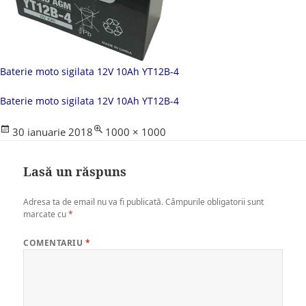
Baterie moto sigilata 12V 10Ah YT12B-4
Baterie moto sigilata 12V 10Ah YT12B-4
Posted
Full
30 ianuarie 2018
1000 × 1000
on
size
Lasă un răspuns
Adresa ta de email nu va fi publicată.
Câmpurile obligatorii sunt
marcate cu
*
COMENTARIU
*