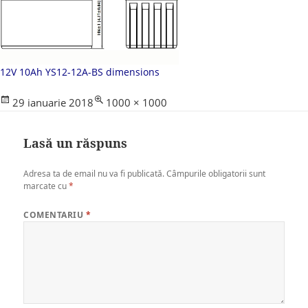
12V 10Ah YS12-12A-BS dimensions
Posted
Full
29 ianuarie 2018
1000 × 1000
on
size
Lasă un răspuns
Adresa ta de email nu va fi publicată.
Câmpurile obligatorii sunt
marcate cu
*
COMENTARIU
*