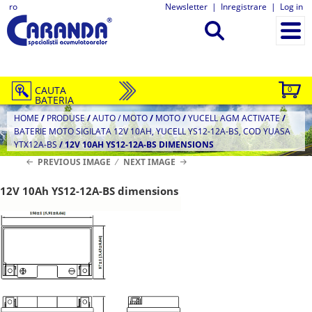
ro
Newsletter
|
Inregistrare
|
Log in
CAUTA
0
BATERIA
HOME
/
PRODUSE
/
AUTO / MOTO
/
MOTO
/
YUCELL AGM ACTIVATE
/
BATERIE MOTO SIGILATA 12V 10AH, YUCELL YS12-12A-BS, COD YUASA
YTX12A-BS
/
12V 10AH YS12-12A-BS DIMENSIONS
PREVIOUS IMAGE
NEXT IMAGE
12V 10Ah YS12-12A-BS dimensions