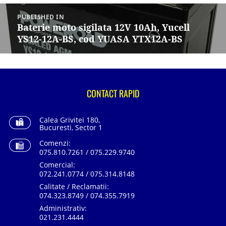
Navigare
în
PUBLISHED IN
articole
Baterie moto sigilata 12V 10Ah, Yucell
YS12-12A-BS, cod YUASA YTX12A-BS
CONTACT RAPID
Calea Grivitei 180,
Bucuresti, Sector 1
Comenzi:
075.810.7261 / 075.229.9740
Comercial:
072.241.0774 / 075.314.8148
Calitate / Reclamatii:
074.323.8749 / 074.355.7919
Administrativ:
021.231.4444