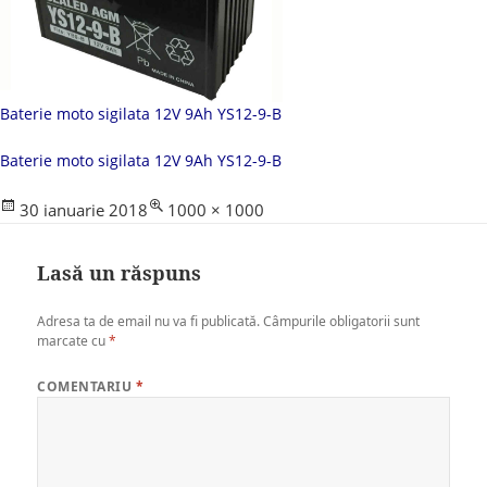
Baterie moto sigilata 12V 9Ah YS12-9-B
Baterie moto sigilata 12V 9Ah YS12-9-B
Posted
Full
30 ianuarie 2018
1000 × 1000
on
size
Lasă un răspuns
Adresa ta de email nu va fi publicată.
Câmpurile obligatorii sunt
marcate cu
*
COMENTARIU
*