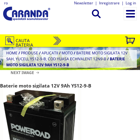
ro
Newsletter
|
Inregistrare
|
Log in
CAUTA
0
BATERIA
HOME
/
PRODUSE
/
APLICATII
/
MOTO
/
BATERIE MOTO SIGILATA 12V
9AH, YUCELL YS12-9-B, COD YUASA ECHIVALENT 12N9-B
/
BATERIE
MOTO SIGILATA 12V 9AH YS12-9-B
NEXT IMAGE
Baterie moto sigilata 12V 9Ah YS12-9-B