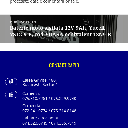
procesate datele comentariilor tale
.
Navigare
în
PUBLISHED IN
articole
Baterie moto sigilata 12V 9Ah, Yucell
YS12-9-B, cod YUASA echivalent 12N9-B
CONTACT RAPID
Calea Grivitei 180,
Bucuresti, Sector 1
Comenzi:
075.810.7261 / 075.229.9740
Comercial:
072.241.0774 / 075.314.8148
Calitate / Reclamatii:
074.323.8749 / 074.355.7919