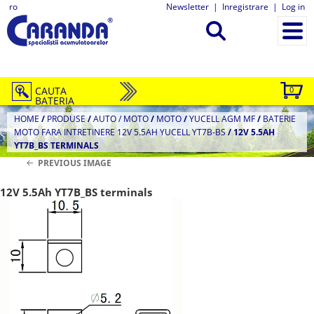
ro
Newsletter
|
Inregistrare
|
Log in
CAUTA
0
BATERIA
HOME
/
PRODUSE
/
AUTO / MOTO
/
MOTO
/
YUCELL AGM MF
/
BATERIE
MOTO FARA INTRETINERE 12V 5.5AH YUCELL YT7B-BS
/
12V 5.5AH
YT7B_BS TERMINALS
PREVIOUS IMAGE
12V 5.5Ah YT7B_BS terminals