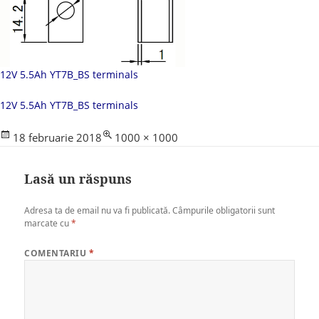
12V 5.5Ah YT7B_BS terminals
12V 5.5Ah YT7B_BS terminals
Posted
Full
18 februarie 2018
1000 × 1000
on
size
Lasă un răspuns
Adresa ta de email nu va fi publicată.
Câmpurile obligatorii sunt
marcate cu
*
COMENTARIU
*