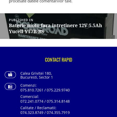
procesate datele comentariilor tale
.
Navigare
în
PUBLISHED IN
articole
Baterie moto fara intretinere 12V 5.5Ah
Yucell YT7B-BS
CONTACT RAPID
Calea Grivitei 180,
Bucuresti, Sector 1
Comenzi:
075.810.7261 / 075.229.9740
Comercial:
072.241.0774 / 075.314.8148
Calitate / Reclamatii:
074.323.8749 / 074.355.7919