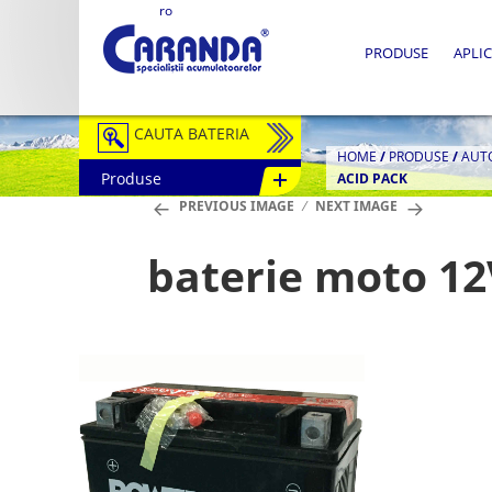
ro
PRODUSE
APLIC
CAUTA BATERIA
HOME
/
PRODUSE
/
AUT
Produse
ACID PACK
Auto / Moto
PREVIOUS IMAGE
NEXT IMAGE
Tractiune
baterie moto 12
Semitractiune
Stationare
Redresoare
Accesorii Baterii
Fotovoltaice