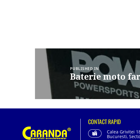
Navigare
în
articole
PUBLISHED IN
Baterie moto far
CONTACT RAPID
Calea Grivitei 1
Bucuresti, Secto