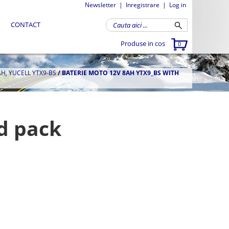
Newsletter
|
Inregistrare
|
Log in
CONTACT
Produse in cos
0
H, YUCELL YTX9-BS
/
BATERIE MOTO 12V 8AH YTX9_BS WITH
d pack