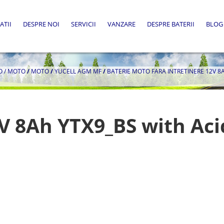
ATII
DESPRE NOI
SERVICII
VANZARE
DESPRE BATERII
BLOG
O / MOTO
/
MOTO
/
YUCELL AGM MF
/
BATERIE MOTO FARA INTRETINERE 12V 8A
V 8Ah YTX9_BS with Aci