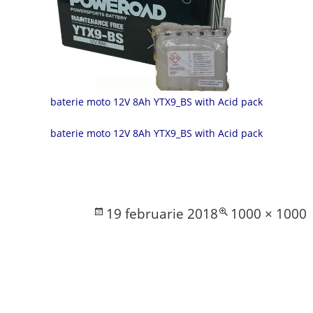
baterie moto 12V 8Ah YTX9_BS with Acid pack
baterie moto 12V 8Ah YTX9_BS with Acid pack
Posted
Full
19 februarie 2018
1000 × 1000
on
size