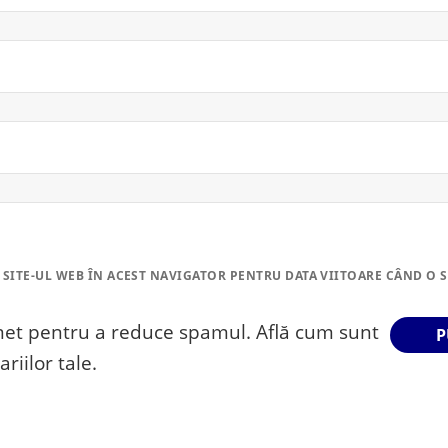
 SITE-UL WEB ÎN ACEST NAVIGATOR PENTRU DATA VIITOARE CÂND O 
smet pentru a reduce spamul.
Află cum sunt
riilor tale
.