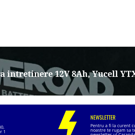
a intretinere 12V 8Ah, Yucell YT
NEWSLETTER
Pentru a fi la curent 
80,
noastre te rugam sa te
r 1
newsletter-ul Caranda