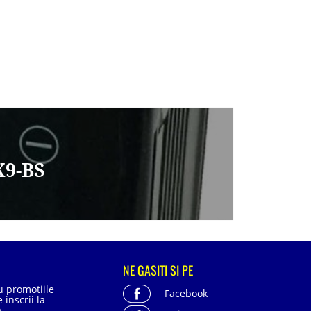
X9-BS
NE GASITI SI PE
cu promotiile
Facebook
 inscrii la
.