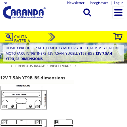
ro
Newsletter
|
Inregistrare
|
Log in
CAUTA
0
BATERIA
HOME
/
PRODUSE
/
AUTO / MOTO
/
MOTO
/
YUCELL AGM MF
/
BATERIE
MOTO FARA INTRETINERE 12V 7.5AH, YUCELL YT9B-BS
/
12V 7.5AH
YT9B_BS DIMENSIONS
PREVIOUS IMAGE
NEXT IMAGE
12V 7.5Ah YT9B_BS dimensions