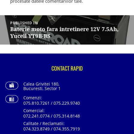
procesate datele comentariilor tale
.
Navigare
în
PUBLISHED IN
articole
Baterie moto fara intretinere 12V 7.5Ah,
Yucell YT9B-BS
CONTACT RAPID
Calea Grivitei 180,
Bucuresti, Sector 1
Comenzi:
075.810.7261 / 075.229.9740
Comercial:
072.241.0774 / 075.314.8148
Calitate / Reclamatii:
074.323.8749 / 074.355.7919