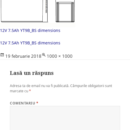
12V 7.5Ah YT9B_BS dimensions
12V 7.5Ah YT9B_BS dimensions
Posted
Full
19 februarie 2018
1000 × 1000
on
size
Lasă un răspuns
Adresa ta de email nu va fi publicată.
Câmpurile obligatorii sunt
marcate cu
*
COMENTARIU
*