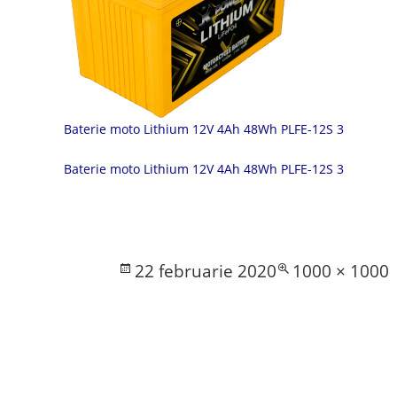
Baterie moto Lithium 12V 4Ah 48Wh PLFE-12S 3
Baterie moto Lithium 12V 4Ah 48Wh PLFE-12S 3
Posted
Full
22 februarie 2020
1000 × 1000
on
size