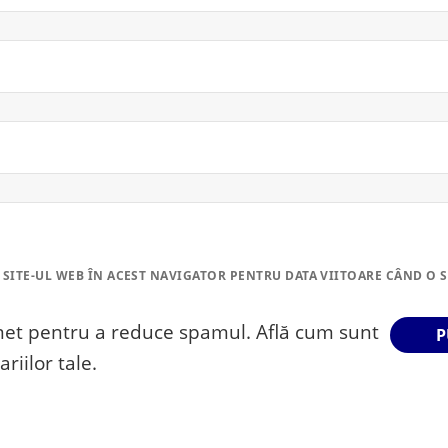
 SITE-UL WEB ÎN ACEST NAVIGATOR PENTRU DATA VIITOARE CÂND O 
smet pentru a reduce spamul.
Află cum sunt
riilor tale
.