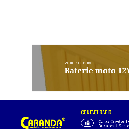
Navigare
în
articole
PUBLISHED IN
Baterie moto 12
CONTACT RAPID
Calea Grivitei 1
Bucuresti, Secto