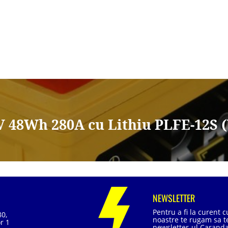
V 48Wh 280A cu Lithiu PLFE-12S 
NEWSLETTER
Pentru a fi la curent 
80,
noastre te rugam sa te
r 1
newsletter-ul Caranda