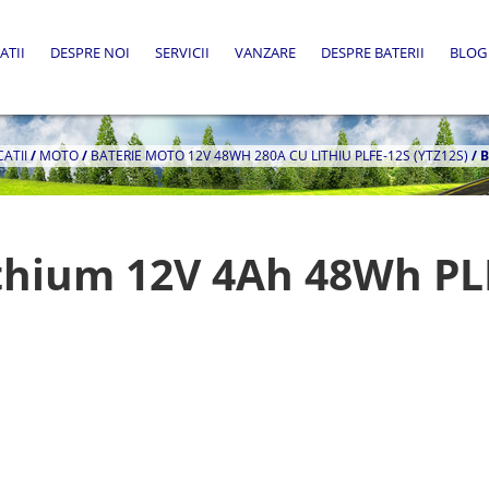
ATII
DESPRE NOI
SERVICII
VANZARE
DESPRE BATERII
BLOG
CATII
/
MOTO
/
BATERIE MOTO 12V 48WH 280A CU LITHIU PLFE-12S (YTZ12S)
/
B
thium 12V 4Ah 48Wh PL