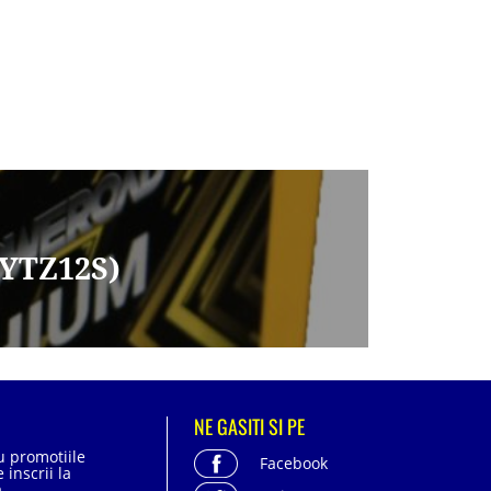
(YTZ12S)
NE GASITI SI PE
cu promotiile
Facebook
 inscrii la
.