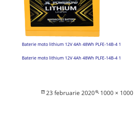
Baterie moto lithium 12V 4Ah 48Wh PLFE-14B-4 1
Baterie moto lithium 12V 4Ah 48Wh PLFE-14B-4 1
Posted
Full
23 februarie 2020
1000 × 1000
on
size