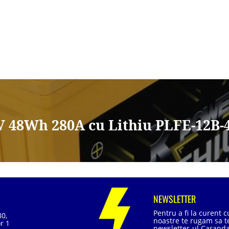
V 48Wh 280A cu Lithiu PLFE-12B-4
NEWSLETTER
Pentru a fi la curent 
80,
noastre te rugam sa te
r 1
newsletter-ul Caranda