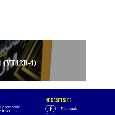
 (YT12B-4)
NE GASITI SI PE
cu promotiile
Facebook
 inscrii la
.