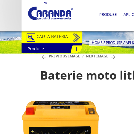
ro
PRODUSE
APLIC
CAUTA BATERIA
HOME
/
PRODUSE
/
APLI
Produse
Auto / Moto
PREVIOUS IMAGE
NEXT IMAGE
Tractiune
Baterie moto li
Semitractiune
Stationare
Redresoare
Accesorii Baterii
Fotovoltaice