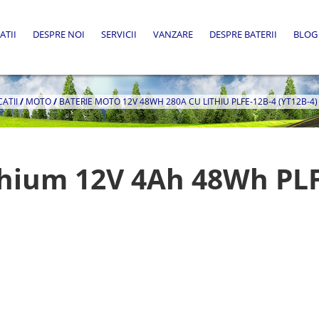
ATII
DESPRE NOI
SERVICII
VANZARE
DESPRE BATERII
BLOG
CATII
/
MOTO
/
BATERIE MOTO 12V 48WH 280A CU LITHIU PLFE-12B-4 (YT12B-4)
thium 12V 4Ah 48Wh PLF