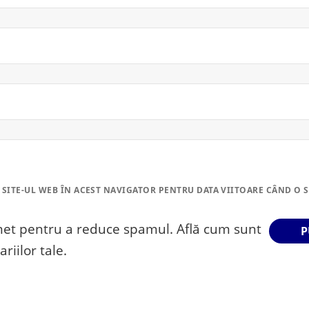
 SITE-UL WEB ÎN ACEST NAVIGATOR PENTRU DATA VIITOARE CÂND O 
smet pentru a reduce spamul.
Află cum sunt
riilor tale
.