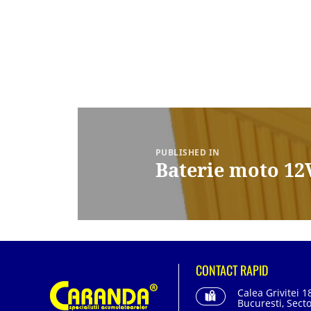
Navigare
în
articole
PUBLISHED IN
Baterie moto 12
CONTACT RAPID
Calea Grivitei 1
Bucuresti, Secto