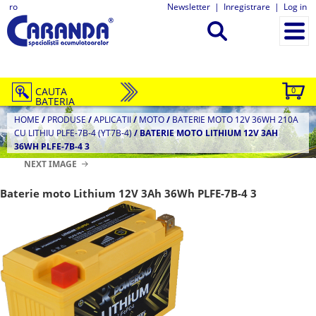
ro
Newsletter
|
Inregistrare
|
Log in
CAUTA
0
BATERIA
HOME
/
PRODUSE
/
APLICATII
/
MOTO
/
BATERIE MOTO 12V 36WH 210A
CU LITHIU PLFE-7B-4 (YT7B-4)
/
BATERIE MOTO LITHIUM 12V 3AH
36WH PLFE-7B-4 3
NEXT IMAGE
Baterie moto Lithium 12V 3Ah 36Wh PLFE-7B-4 3