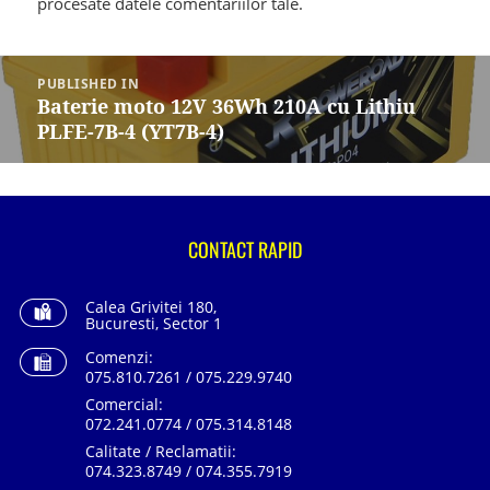
procesate datele comentariilor tale
.
Navigare
în
PUBLISHED IN
articole
Baterie moto 12V 36Wh 210A cu Lithiu
PLFE-7B-4 (YT7B-4)
CONTACT RAPID
Calea Grivitei 180,
Bucuresti, Sector 1
Comenzi:
075.810.7261 / 075.229.9740
Comercial:
072.241.0774 / 075.314.8148
Calitate / Reclamatii:
074.323.8749 / 074.355.7919