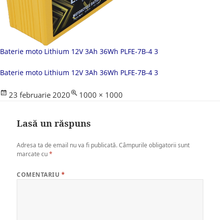
Baterie moto Lithium 12V 3Ah 36Wh PLFE-7B-4 3
Baterie moto Lithium 12V 3Ah 36Wh PLFE-7B-4 3
Posted
Full
23 februarie 2020
1000 × 1000
on
size
Lasă un răspuns
Adresa ta de email nu va fi publicată.
Câmpurile obligatorii sunt
marcate cu
*
COMENTARIU
*