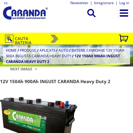
ro
Newsletter
|
Inregistrare
|
Log in
CAUTA
0
BATERIA
HOME
/
PRODUSE
/
APLICATII
/
AUTO
/
BATERIE CAMIOANE 12V 150AH
900A INGUSTA CARANDA HEAVY DUTY
/
12V 150AH 900AH INGUST
CARANDA HEAVY DUTY 2
NEXT IMAGE
12V 150Ah 900Ah INGUST CARANDA Heavy Duty 2