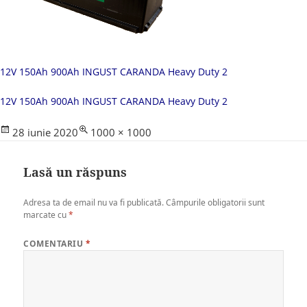
12V 150Ah 900Ah INGUST CARANDA Heavy Duty 2
12V 150Ah 900Ah INGUST CARANDA Heavy Duty 2
Posted
Full
28 iunie 2020
1000 × 1000
on
size
Lasă un răspuns
Adresa ta de email nu va fi publicată.
Câmpurile obligatorii sunt
marcate cu
*
COMENTARIU
*