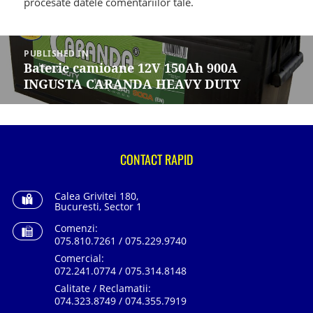
procesate datele comentariilor tale
.
Navigare
în
PUBLISHED IN
articole
Baterie camioane 12V 150Ah 900A
INGUSTA CARANDA HEAVY DUTY
CONTACT RAPID
Calea Grivitei 180,
Bucuresti, Sector 1
Comenzi:
075.810.7261 / 075.229.9740
Comercial:
072.241.0774 / 075.314.8148
Calitate / Reclamatii:
074.323.8749 / 074.355.7919