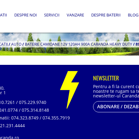
ATII
DESPRE NOI
SERVICII
VANZARE
DESPRE BATERII
BLOG
CATII
/
AUTO
/
BATERIE CAMIOANE 12V 120AH 900A CARANDA HEAVY DUTY
/
8
NEWSLETTER
Pentru a fi la curent 
80,
noastre te rugam sa te
r 1
newsletter-ul Caranda
0.7261 / 075.229.9740
ABONARE / DEZA
241.0774 / 075.314.8148
matii:
074.323.8749 / 074.355.7919
21.231.4444
aranda.ro