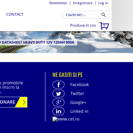
Newsletter
|
Inregistrare
|
Log in
CONTACT
Produse in cos
0
9 DATASHEET HEAVY DUTY 12V 120AH 900A
NE GASITI SI PE
cu promotiile
Facebook
 inscrii la
.
Twitter
BONARE
Google+
Linked in