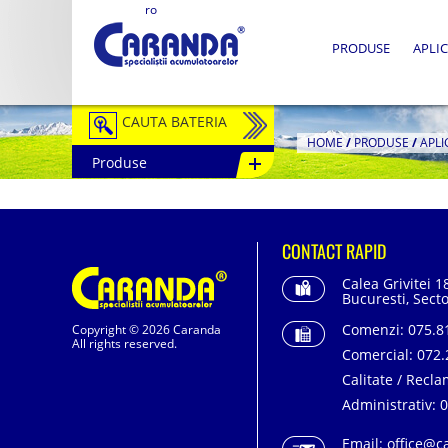
ro
PRODUSE
APLIC
CAUTA BATERIA
HOME
/
PRODUSE
/
APLI
Produse
Auto / Moto
Tractiune
CONTACT RAPID
Semitractiune
Calea Grivitei 1
Stationare
Bucuresti, Secto
Comenzi:
075.81
Copyright © 2026 Caranda
Redresoare
All rights reserved.
Comercial:
072.
Accesorii Baterii
Calitate / Recla
Administrativ:
0
Fotovoltaice
Email:
office@c