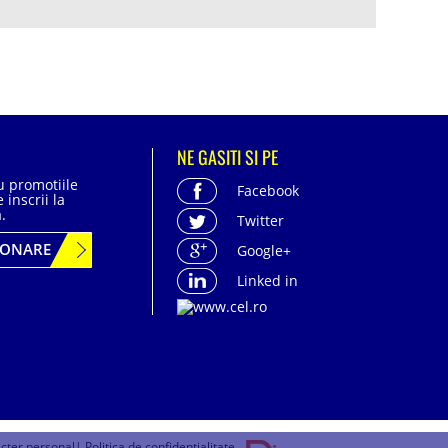
NE GASITI SI PE
cu promotiile
Facebook
 inscrii la
.
Twitter
BONARE
Google+
Linked in
acter personal
| Politica de confidentialitate