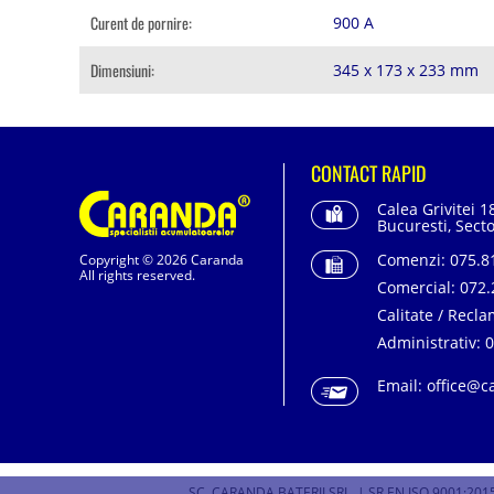
Curent de pornire:
900 A
Dimensiuni:
345 x 173 x 233 mm
CONTACT RAPID
Calea Grivitei 1
Bucuresti, Secto
Comenzi:
075.81
Copyright © 2026 Caranda
All rights reserved.
Comercial:
072.
Calitate / Recla
Administrativ:
0
Email:
office@c
SC. CARANDA BATERII SRL. | SR EN ISO 9001:2015