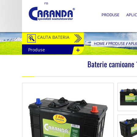
ro
PRODUSE
APLIC
CAUTA BATERIA
HOME
/
PRODUSE
/
APLI
Produse
Auto / Moto
Baterie camioan
Tractiune
Semitractiune
Stationare
Redresoare
Accesorii Baterii
Fotovoltaice