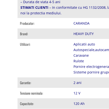
– Durata de viata 4-5 ani
STIMATI CLIENTI
– In conformitate cu HG 1132/2008, la
noi la protectia mediului.
Producator:
CARANDA
Brand:
HEAVY DUTY
Utilizari:
Aplicatii auto
Autospeciale,autocam
Caravane
Rulote
Pornire electrogener
Sisteme pornire grup
Garantie:
2 ani
Tensiune nominala:
12 V
Capacitate:
120 Ah