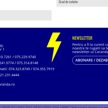
Grad de izolatie:
NEWSLETTER
Pentru a fi la curent 
80,
noastre te rugam sa te
r 1
newsletter-ul Caranda
0.7261 / 075.229.9740
ABONARE / DEZA
241.0774 / 075.314.8148
matii:
074.323.8749 / 074.355.7919
21.231.4444
aranda.ro
, SR EN ISO 14001:2015, SR ISO 45001:2018 |
ANPC
| Prelucrarea datelor cu car