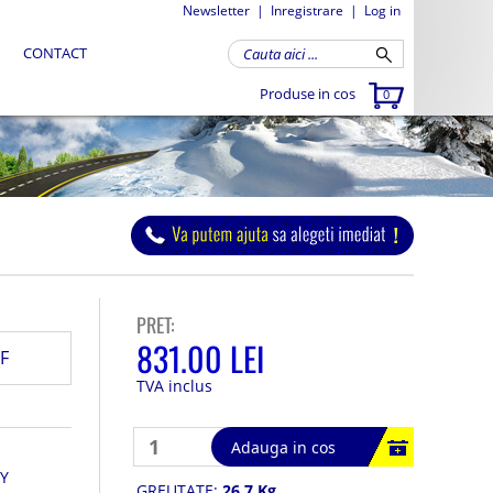
Newsletter
|
Inregistrare
|
Log in
CONTACT
Produse in cos
0
PRET:
831.00 LEI
F
TVA inclus
Adauga in cos
Y
GREUTATE:
26.7 Kg