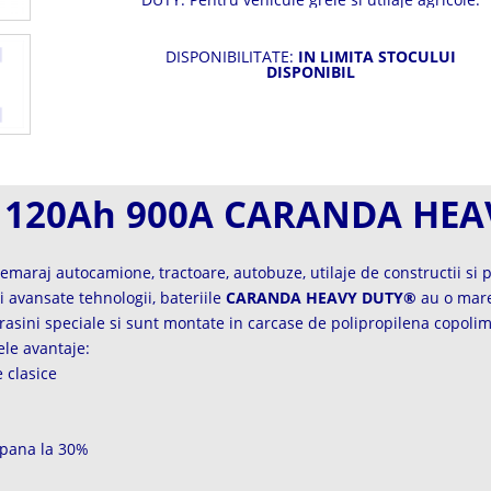
Anduranta sporita. Garantie 2 ani.
DISPONIBILITATE:
IN LIMITA STOCULUI
DISPONIBIL
V 120Ah 900A CARANDA HE
maraj autocamione, tractoare, autobuze, utilaje de constructii si 
ai avansate tehnologii, bateriile
CARANDA HEAVY DUTY®
au o mare 
 rasini speciale si sunt montate in carcase de polipropilena copolim
le avantaje:
 clasice
 pana la 30%