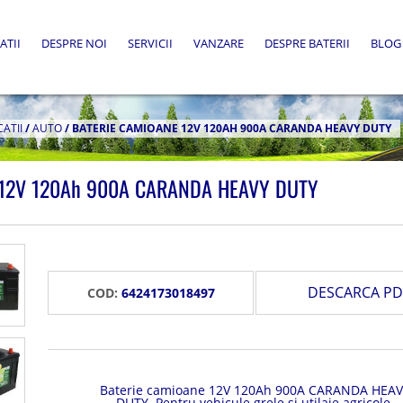
ATII
DESPRE NOI
SERVICII
VANZARE
DESPRE BATERII
BLOG
CATII
/
AUTO
/
BATERIE CAMIOANE 12V 120AH 900A CARANDA HEAVY DUTY
e 12V 120Ah 900A CARANDA HEAVY DUTY
DESCARCA PD
COD:
6424173018497
Baterie camioane 12V 120Ah 900A CARANDA HEAV
DUTY. Pentru vehicule grele si utilaje agricole.