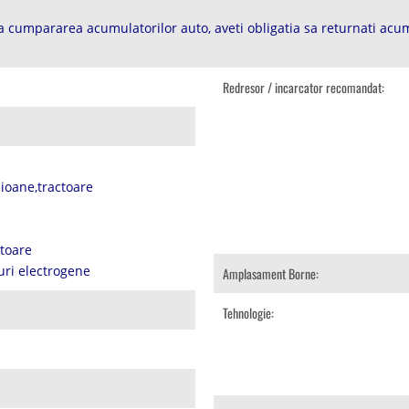
 cumpararea acumulatorilor auto, aveti obligatia sa returnati acum
Redresor / incarcator recomandat:
ioane,tractoare
atoare
uri electrogene
Amplasament Borne:
Tehnologie: