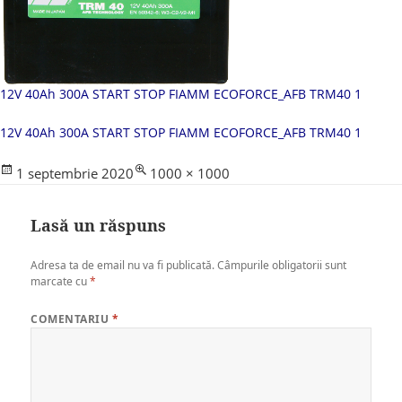
12V 40Ah 300A START STOP FIAMM ECOFORCE_AFB TRM40 1
12V 40Ah 300A START STOP FIAMM ECOFORCE_AFB TRM40 1
Posted
Full
1 septembrie 2020
1000 × 1000
on
size
Lasă un răspuns
Adresa ta de email nu va fi publicată.
Câmpurile obligatorii sunt
marcate cu
*
COMENTARIU
*