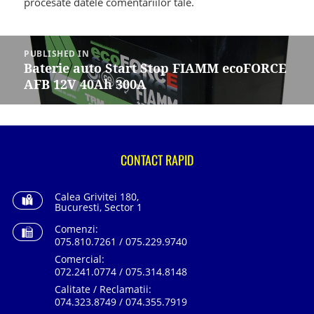
procesate datele comentariilor tale
.
Navigare
în
PUBLISHED IN
articole
Baterie auto Start Stop FIAMM ecoFORCE
AFB 12V 40Ah 300A
CONTACT RAPID
Calea Grivitei 180,
Bucuresti, Sector 1
Comenzi:
075.810.7261 / 075.229.9740
Comercial:
072.241.0774 / 075.314.8148
Calitate / Reclamatii:
074.323.8749 / 074.355.7919