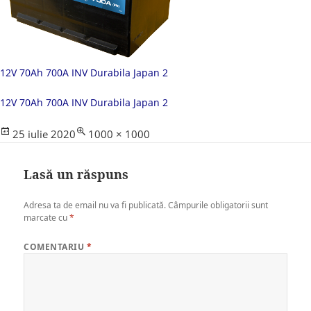
12V 70Ah 700A INV Durabila Japan 2
12V 70Ah 700A INV Durabila Japan 2
Posted
Full
25 iulie 2020
1000 × 1000
on
size
Lasă un răspuns
Adresa ta de email nu va fi publicată.
Câmpurile obligatorii sunt
marcate cu
*
COMENTARIU
*