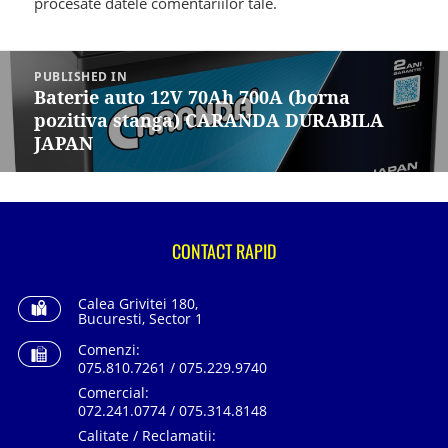
procesate datele comentariilor tale
.
Navigare
în
PUBLISHED IN
articole
Baterie auto 12V 70Ah 700A (borna
pozitiva stanga) CARANDA DURABILA
JAPAN
CONTACT RAPID
Calea Grivitei 180,
Bucuresti, Sector 1
Comenzi:
075.810.7261 / 075.229.9740
Comercial:
072.241.0774 / 075.314.8148
Calitate / Reclamatii: