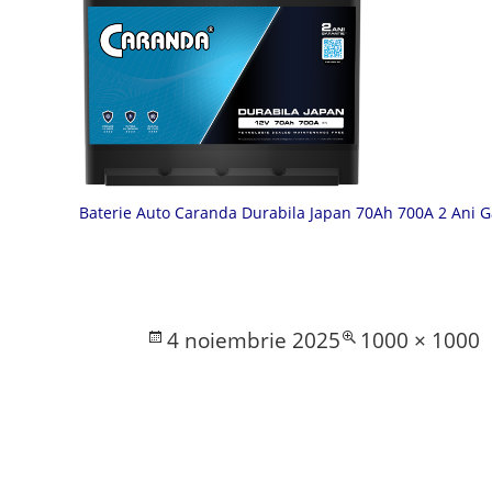
Baterie Auto Caranda Durabila Japan 70Ah 700A 2 Ani 
Posted
Full
4 noiembrie 2025
1000 × 1000
on
size