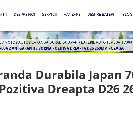
ATII
DESPRE NOI
SERVICII
VANZARE
DESPRE BATERII
BLOG
O / MOTO
/
AUTO
/
CARANDA DURABILA JAPAN
/
BATERIE AUTO 12V 70AH 700
700A 2 ANI GARANTIE BORNA POZITIVA DREAPTA D26 260MM POZA 3A
randa Durabila Japan 7
 Pozitiva Dreapta D26 