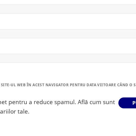
 SITE-UL WEB ÎN ACEST NAVIGATOR PENTRU DATA VIITOARE CÂND O 
smet pentru a reduce spamul.
Află cum sunt
riilor tale
.