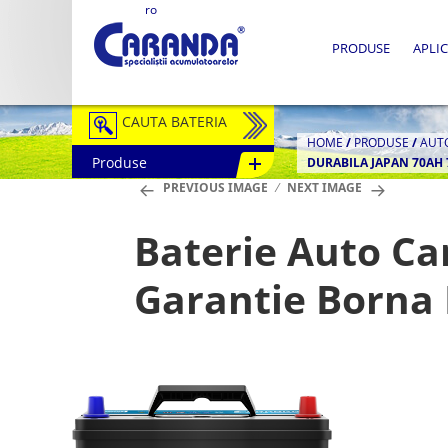
ro
PRODUSE
APLIC
CAUTA BATERIA
HOME
/
PRODUSE
/
AUT
Produse
DURABILA JAPAN 70AH 
Auto / Moto
PREVIOUS IMAGE
NEXT IMAGE
Tractiune
Baterie Auto Ca
Semitractiune
Garantie Borna
Stationare
Redresoare
Accesorii Baterii
Fotovoltaice