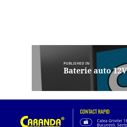
Navigare
în
articole
PUBLISHED IN
Baterie auto 1
CONTACT RAPID
Calea Grivitei 1
Bucuresti, Secto