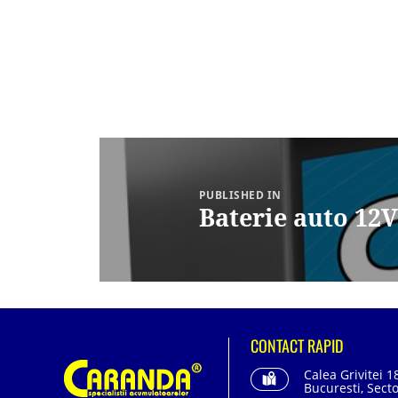
Navigare
în
articole
PUBLISHED IN
Baterie auto 1
CONTACT RAPID
Calea Grivitei 1
Bucuresti, Secto