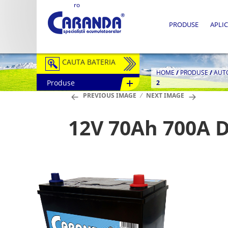
ro
PRODUSE
APLIC
CAUTA BATERIA
HOME
/
PRODUSE
/
AUT
Produse
2
Auto / Moto
PREVIOUS IMAGE
NEXT IMAGE
Tractiune
12V 70Ah 700A D
Semitractiune
Stationare
Redresoare
Accesorii Baterii
Fotovoltaice