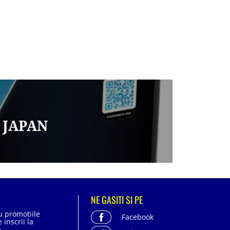
 JAPAN
NE GASITI SI PE
cu promotiile
Facebook
 inscrii la
.