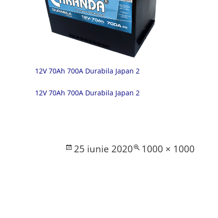
12V 70Ah 700A Durabila Japan 2
12V 70Ah 700A Durabila Japan 2
Posted
Full
25 iunie 2020
1000 × 1000
on
size