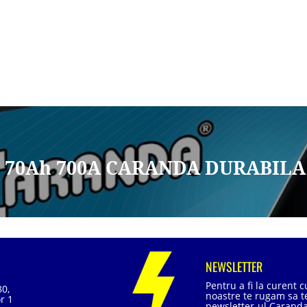
2V 70Ah 700A CARANDA DURABILA
NEWSLETTER
Pentru a fi la curent 
80,
noastre te rugam sa te
r 1
newsletter-ul Caranda