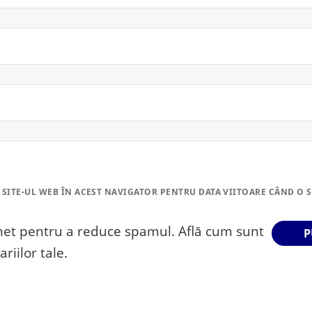
 SITE-UL WEB ÎN ACEST NAVIGATOR PENTRU DATA VIITOARE CÂND O 
smet pentru a reduce spamul.
Află cum sunt
riilor tale
.