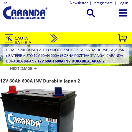
ro
Newsletter
|
Inregistrare
|
Log in
CAUTA
0
BATERIA
HOME
/
PRODUSE
/
AUTO / MOTO
/
AUTO
/
CARANDA DURABILA JAPAN
/
BATERIE AUTO 12V 60AH 600A (BORNA POZITIVA STANGA) CARANDA
DURABILA JAPAN
/
12V 60AH 600A INV DURABILA JAPAN 2
NEXT IMAGE
12V 60Ah 600A INV Durabila Japan 2