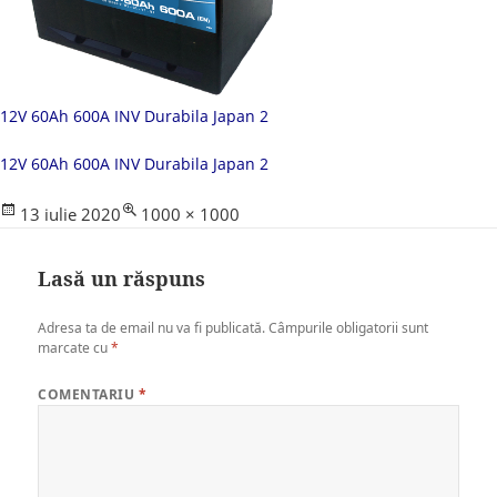
12V 60Ah 600A INV Durabila Japan 2
12V 60Ah 600A INV Durabila Japan 2
Posted
Full
13 iulie 2020
1000 × 1000
on
size
Lasă un răspuns
Adresa ta de email nu va fi publicată.
Câmpurile obligatorii sunt
marcate cu
*
COMENTARIU
*