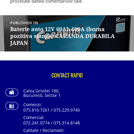
procesate datele comentariilor tale
.
Navigare
în
PUBLISHED IN
articole
Baterie auto 12V 60Ah 600A (borna
pozitiva stanga) CARANDA DURABILA
JAPAN
CONTACT RAPID
Calea Grivitei 180,
Bucuresti, Sector 1
Comenzi:
075.810.7261 / 075.229.9740
Comercial:
072.241.0774 / 075.314.8148
Calitate / Reclamatii: