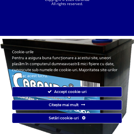
All rights reserved.
Cookie-urile
SC. CARANDA BATERII SRL. | SR EN ISO 9001:2015, SR EN ISO 14001:2015, SR
ISO 45001:2018 |
Pentru a asigura buna funcționare a acestui site, uneori
ANPC
| Prelucrarea datelor cu caracter personal
| Politica de confidentialitate
plasăm în computerul dumneavoastră mici fișiere cu date,
cunoscute sub numele de cookie-uri. Majoritatea site-urilor
mari fac acest lucru.
Accept cookie-uri
Citește mai mult
Caranda.ro este un magazin online cu baterii pentru automobile, camioane,
Setări cookie-uri
autobuze, vagoane, motociclete, tractiune, stationare si aplicatii industriale.
Web Design by
End Soft Design