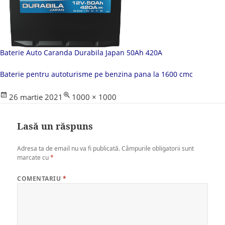
Baterie Auto Caranda Durabila Japan 50Ah 420A
Baterie pentru autoturisme pe benzina pana la 1600 cmc
Posted
Full
26 martie 2021
1000 × 1000
on
size
Lasă un răspuns
Adresa ta de email nu va fi publicată.
Câmpurile obligatorii sunt
marcate cu
*
COMENTARIU
*