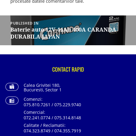
procesate datele comentariilor tale
.
Navigare
în
PUBLISHED IN
articole
Baterie auto 12V 44Ah 400A CARANDA
DURABILA JAPAN
CONTACT RAPID
Calea Grivitei 180,
Bucuresti, Sector 1
Comenzi:
075.810.7261 / 075.229.9740
Comercial:
072.241.0774 / 075.314.8148
Calitate / Reclamatii:
074.323.8749 / 074.355.7919