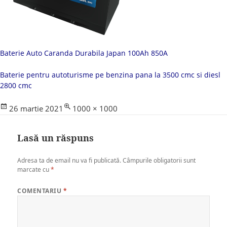
Baterie Auto Caranda Durabila Japan 100Ah 850A
Baterie pentru autoturisme pe benzina pana la 3500 cmc si diesl
2800 cmc
Posted
Full
26 martie 2021
1000 × 1000
on
size
Lasă un răspuns
Adresa ta de email nu va fi publicată.
Câmpurile obligatorii sunt
marcate cu
*
COMENTARIU
*