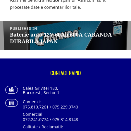
Akismet pentru a reduce spamul.
Află cum sunt
procesate datele comentariilor tale
.
Navigare
în
PUBLISHED IN
articole
Baterie auto 12V 60Ah 600A CARANDA
DURABILA JAPAN
CONTACT RAPID
Calea Grivitei 180,
Bucuresti, Sector 1
Comenzi:
075.810.7261 / 075.229.9740
Comercial:
072.241.0774 / 075.314.8148
Calitate / Reclamatii: