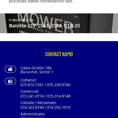
procesate datele comentariilor tale
.
Navigare
în
PUBLISHED IN
articole
Baterie 12V 25Ah 250A U1R-25
CONTACT RAPID
Calea Grivitei 180,
Bucuresti, Sector 1
Comenzi:
075.810.7261 / 075.229.9740
Comercial:
072.241.0774 / 075.314.8148
Calitate / Reclamatii:
074.323.8749 / 074.355.7919
Administrativ: