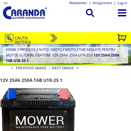
ro
Newsletter
|
Inregistrare
|
Log in
CAUTA
0
BATERIA
HOME
/
PRODUSE
/
AUTO / MOTO
/
MOTO
/
TAB SIGILATE PENTRU
MOTOCULTOARE
/
BATERIE 12V 25AH 250A U1R-25
/
12V 25AH 250A
TAB U1R-25 1
PREVIOUS IMAGE
NEXT IMAGE
12V 25Ah 250A TAB U1R-25 1