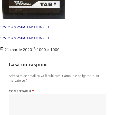
12V 25Ah 250A TAB U1R-25 1
12V 25Ah 250A TAB U1R-25 1
Posted
Full
21 martie 2020
1000 × 1000
on
size
Lasă un răspuns
Adresa ta de email nu va fi publicată.
Câmpurile obligatorii sunt
marcate cu
*
COMENTARIU
*