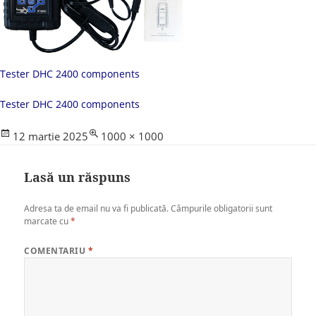
Tester DHC 2400 components
Tester DHC 2400 components
Posted
Full
12 martie 2025
1000 × 1000
on
size
Lasă un răspuns
Adresa ta de email nu va fi publicată.
Câmpurile obligatorii sunt
marcate cu
*
COMENTARIU
*