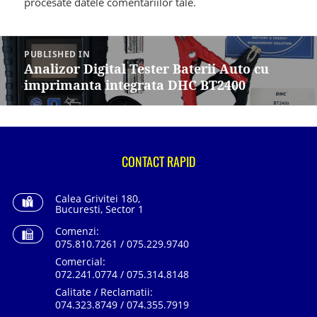
procesate datele comentariilor tale
.
Navigare
în
PUBLISHED IN
articole
Analizor Digital Tester Baterii Auto cu
imprimanta integrata DHC BT2400
CONTACT RAPID
Calea Grivitei 180,
Bucuresti, Sector 1
Comenzi:
075.810.7261 / 075.229.9740
Comercial:
072.241.0774 / 075.314.8148
Calitate / Reclamatii:
074.323.8749 / 074.355.7919