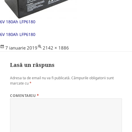
6V 180Ah LFP6180
6V 180Ah LFP6180
Posted
Full
7 ianuarie 2019
2142 × 1886
on
size
Lasă un răspuns
Adresa ta de email nu va fi publicată.
Câmpurile obligatorii sunt
marcate cu
*
COMENTARIU
*