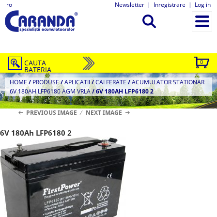
ro
Newsletter
|
Inregistrare
|
Log in
CAUTA
0
BATERIA
HOME
/
PRODUSE
/
APLICATII
/
CAI FERATE
/
ACUMULATOR STATIONAR
6V 180AH LFP6180 AGM VRLA
/
6V 180AH LFP6180 2
PREVIOUS IMAGE
NEXT IMAGE
6V 180Ah LFP6180 2