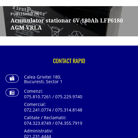
Navigare
în
PUBLISHED IN
articole
Acumulator stationar 6V 180Ah LFP6180
AGM VRLA
CONTACT RAPID
Calea Grivitei 180,
Bucuresti, Sector 1
Comenzi:
075.810.7261 / 075.229.9740
Comercial:
072.241.0774 / 075.314.8148
Calitate / Reclamatii:
074.323.8749 / 074.355.7919
Administrativ:
021.231.4444