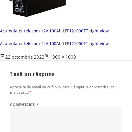
Acumulator telecom 12V 100Ah LFP12100CFT right view
Acumulator telecom 12V 100Ah LFP12100CFT right view
Posted
Full
22 octombrie 2023
1000 × 1000
on
size
Lasă un răspuns
Adresa ta de email nu va fi publicată.
Câmpurile obligatorii sunt
marcate cu
*
COMENTARIU
*