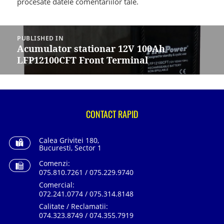
procesate datele comentariilor tale
.
Navigare
în
PUBLISHED IN
articole
Acumulator stationar 12V 100Ah
LFP12100CFT Front Terminal
CONTACT RAPID
Calea Grivitei 180,
Bucuresti, Sector 1
Comenzi:
075.810.7261 / 075.229.9740
Comercial:
072.241.0774 / 075.314.8148
Calitate / Reclamatii:
074.323.8749 / 074.355.7919