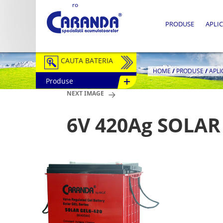
ro
PRODUSE
APLIC
CAUTA BATERIA
HOME
/
PRODUSE
/
APLI
Produse
Auto / Moto
NEXT IMAGE
Tractiune
6V 420Ag SOLAR
Semitractiune
Stationare
Redresoare
Accesorii Baterii
Fotovoltaice