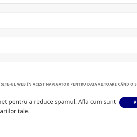
 SITE-UL WEB ÎN ACEST NAVIGATOR PENTRU DATA VIITOARE CÂND O 
smet pentru a reduce spamul.
Află cum sunt
riilor tale
.