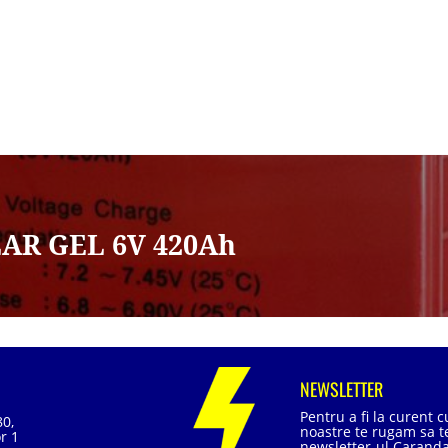
AR GEL 6V 420Ah
NEWSLETTER
Pentru a fi la curent 
80,
noastre te rugam sa te
r 1
newsletter-ul Caranda