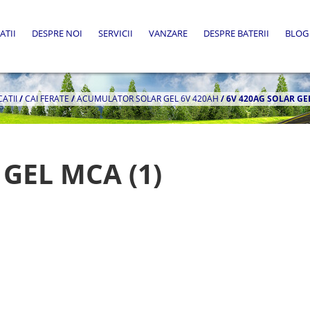
ATII
DESPRE NOI
SERVICII
VANZARE
DESPRE BATERII
BLOG
CATII
/
CAI FERATE
/
ACUMULATOR SOLAR GEL 6V 420AH
/
6V 420AG SOLAR GEL
 GEL MCA (1)