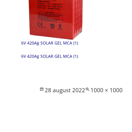
6V 420Ag SOLAR GEL MCA (1)
6V 420Ag SOLAR GEL MCA (1)
Posted
Full
28 august 2022
1000 × 1000
on
size