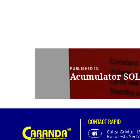
Navigare
în
articole
PUBLISHED IN
Acumulator SOL
CONTACT RAPID
Calea Grivitei 1
Bucuresti, Secto