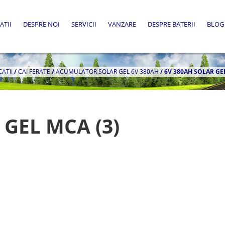
ATII
DESPRE NOI
SERVICII
VANZARE
DESPRE BATERII
BLOG
CATII
/
CAI FERATE
/
ACUMULATOR SOLAR GEL 6V 380AH
/
6V 380AH SOLAR GEL
 GEL MCA (3)