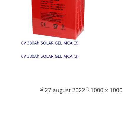
6V 380Ah SOLAR GEL MCA (3)
6V 380Ah SOLAR GEL MCA (3)
Posted
Full
27 august 2022
1000 × 1000
on
size