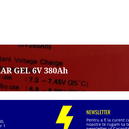
AR GEL 6V 380Ah
NEWSLETTER
Pentru a fi la curent 
80,
noastre te rugam sa te
r 1
newsletter-ul Caranda