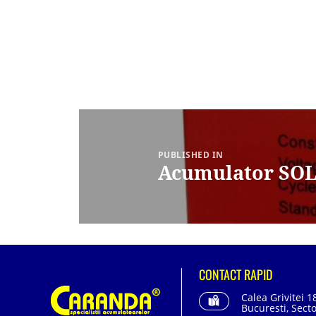
Navigare
în
articole
PUBLISHED IN
Acumulator SOL
CONTACT RAPID
Calea Grivitei 1
Bucuresti, Secto