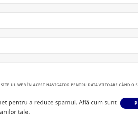
 SITE-UL WEB ÎN ACEST NAVIGATOR PENTRU DATA VIITOARE CÂND O 
smet pentru a reduce spamul.
Află cum sunt
riilor tale
.