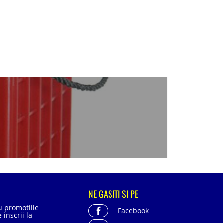
NE GASITI SI PE
cu promotiile
Facebook
 inscrii la
.