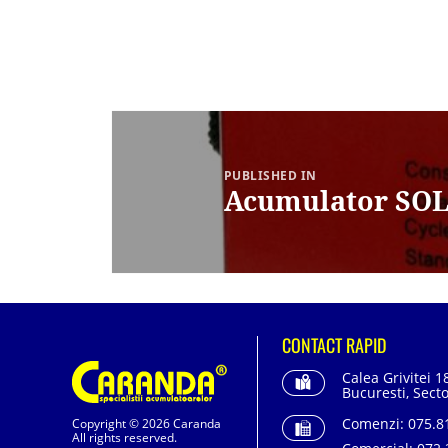
Navigare
în
articole
PUBLISHED IN
Acumulator SOL
CONTACT RAPID
Calea Grivitei 1
Bucuresti, Secto
Comenzi:
075.81
Copyright © 2026 Caranda
All rights reserved.