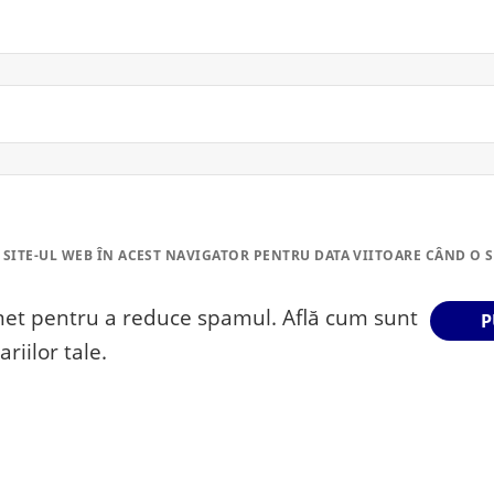
 SITE-UL WEB ÎN ACEST NAVIGATOR PENTRU DATA VIITOARE CÂND O 
smet pentru a reduce spamul.
Află cum sunt
riilor tale
.