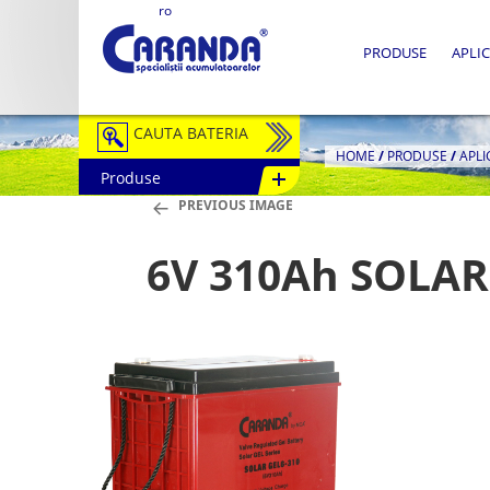
ro
PRODUSE
APLIC
CAUTA BATERIA
HOME
/
PRODUSE
/
APLI
Produse
Auto / Moto
PREVIOUS IMAGE
Tractiune
6V 310Ah SOLAR
Semitractiune
Stationare
Redresoare
Accesorii Baterii
Fotovoltaice