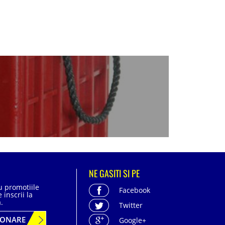
NE GASITI SI PE
cu promotiile
Facebook
 inscrii la
.
Twitter
BONARE
Google+