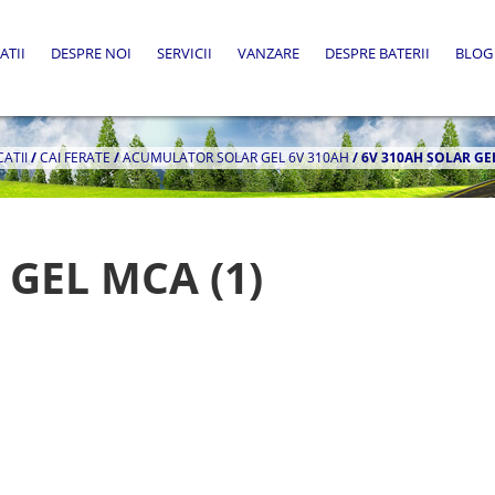
ATII
DESPRE NOI
SERVICII
VANZARE
DESPRE BATERII
BLOG
CATII
/
CAI FERATE
/
ACUMULATOR SOLAR GEL 6V 310AH
/
6V 310AH SOLAR GEL
 GEL MCA (1)