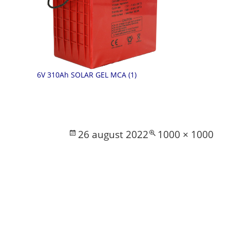
6V 310Ah SOLAR GEL MCA (1)
Posted
Full
26 august 2022
1000 × 1000
on
size