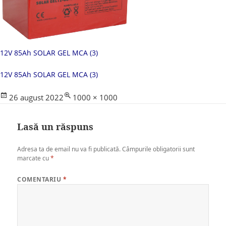
12V 85Ah SOLAR GEL MCA (3)
12V 85Ah SOLAR GEL MCA (3)
Posted
Full
26 august 2022
1000 × 1000
on
size
Lasă un răspuns
Adresa ta de email nu va fi publicată.
Câmpurile obligatorii sunt
marcate cu
*
COMENTARIU
*