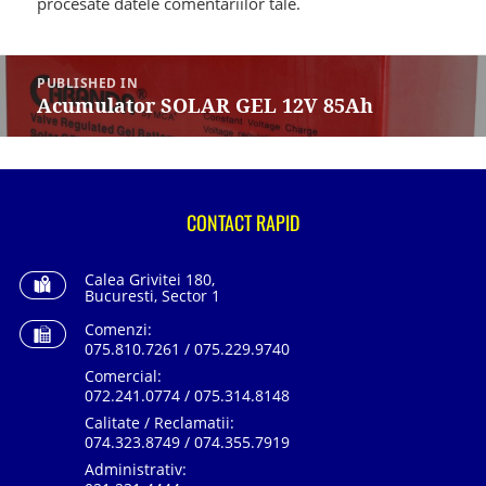
procesate datele comentariilor tale
.
Navigare
în
PUBLISHED IN
articole
Acumulator SOLAR GEL 12V 85Ah
CONTACT RAPID
Calea Grivitei 180,
Bucuresti, Sector 1
Comenzi:
075.810.7261 / 075.229.9740
Comercial:
072.241.0774 / 075.314.8148
Calitate / Reclamatii:
074.323.8749 / 074.355.7919
Administrativ: