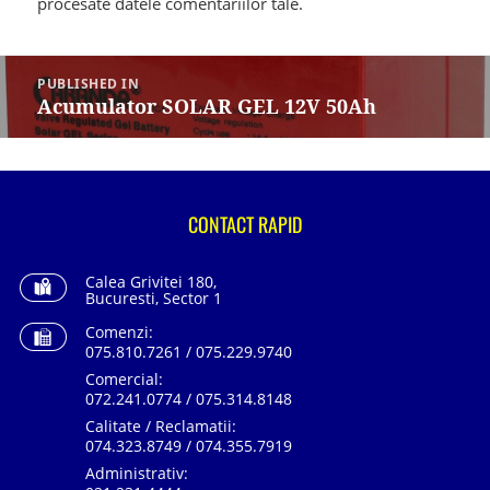
procesate datele comentariilor tale
.
Navigare
în
PUBLISHED IN
articole
Acumulator SOLAR GEL 12V 50Ah
CONTACT RAPID
Calea Grivitei 180,
Bucuresti, Sector 1
Comenzi:
075.810.7261 / 075.229.9740
Comercial:
072.241.0774 / 075.314.8148
Calitate / Reclamatii:
074.323.8749 / 074.355.7919
Administrativ: