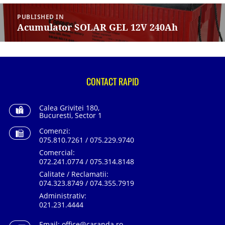
Navigare
în
PUBLISHED IN
articole
Acumulator SOLAR GEL 12V 240Ah
CONTACT RAPID
Calea Grivitei 180,
Bucuresti, Sector 1
Comenzi:
075.810.7261 / 075.229.9740
Comercial:
072.241.0774 / 075.314.8148
Calitate / Reclamatii:
074.323.8749 / 074.355.7919
Administrativ:
021.231.4444
Email:
office@caranda.ro