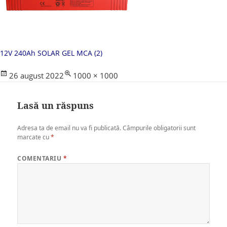
12V 240Ah SOLAR GEL MCA (2)
Posted
Full
26 august 2022
1000 × 1000
on
size
Lasă un răspuns
Adresa ta de email nu va fi publicată.
Câmpurile obligatorii sunt
marcate cu
*
COMENTARIU
*