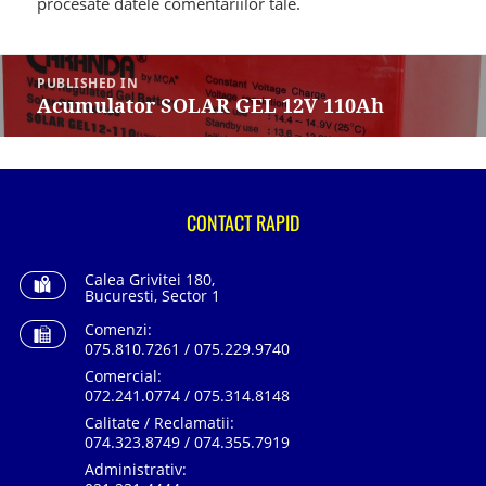
procesate datele comentariilor tale
.
Navigare
în
PUBLISHED IN
articole
Acumulator SOLAR GEL 12V 110Ah
CONTACT RAPID
Calea Grivitei 180,
Bucuresti, Sector 1
Comenzi:
075.810.7261 / 075.229.9740
Comercial:
072.241.0774 / 075.314.8148
Calitate / Reclamatii:
074.323.8749 / 074.355.7919
Administrativ: