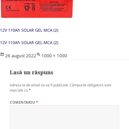
12V 110Ah SOLAR GEL MCA (2)
12V 110Ah SOLAR GEL MCA (2)
Posted
Full
26 august 2022
1000 × 1000
on
size
Lasă un răspuns
Adresa ta de email nu va fi publicată.
Câmpurile obligatorii sunt
marcate cu
*
COMENTARIU
*