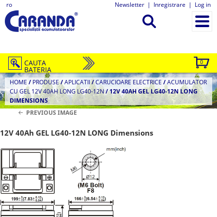
ro
Newsletter
|
Inregistrare
|
Log in
CAUTA
0
BATERIA
HOME
/
PRODUSE
/
APLICATII
/
CARUCIOARE ELECTRICE
/
ACUMULATOR
CU GEL 12V 40AH LONG LG40-12N
/
12V 40AH GEL LG40-12N LONG
DIMENSIONS
PREVIOUS IMAGE
12V 40Ah GEL LG40-12N LONG Dimensions