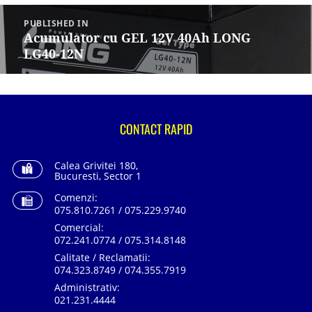
Navigare
în
PUBLISHED IN
articole
Acumulator cu GEL 12V 40Ah LONG
LG40-12N
CONTACT RAPID
Calea Grivitei 180,
Bucuresti, Sector 1
Comenzi:
075.810.7261 / 075.229.9740
Comercial:
072.241.0774 / 075.314.8148
Calitate / Reclamatii:
074.323.8749 / 074.355.7919
Administrativ:
021.231.4444