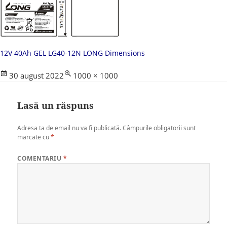
12V 40Ah GEL LG40-12N LONG Dimensions
Posted
Full
30 august 2022
1000 × 1000
on
size
Lasă un răspuns
Adresa ta de email nu va fi publicată.
Câmpurile obligatorii sunt
marcate cu
*
COMENTARIU
*