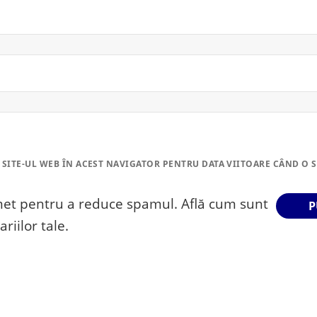
 SITE-UL WEB ÎN ACEST NAVIGATOR PENTRU DATA VIITOARE CÂND O 
smet pentru a reduce spamul.
Află cum sunt
riilor tale
.