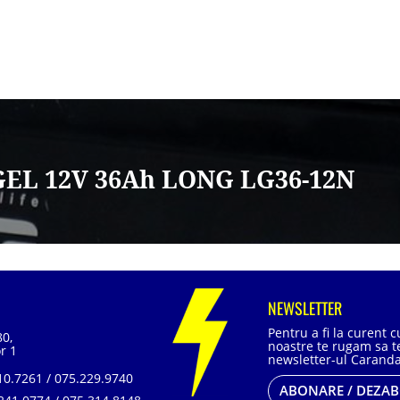
GEL 12V 36Ah LONG LG36-12N
NEWSLETTER
Pentru a fi la curent 
80,
noastre te rugam sa te
r 1
newsletter-ul Caranda
0.7261 / 075.229.9740
ABONARE / DEZA