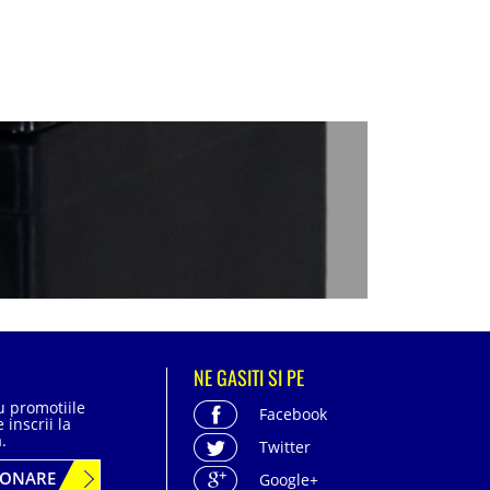
NE GASITI SI PE
cu promotiile
Facebook
 inscrii la
.
Twitter
BONARE
Google+