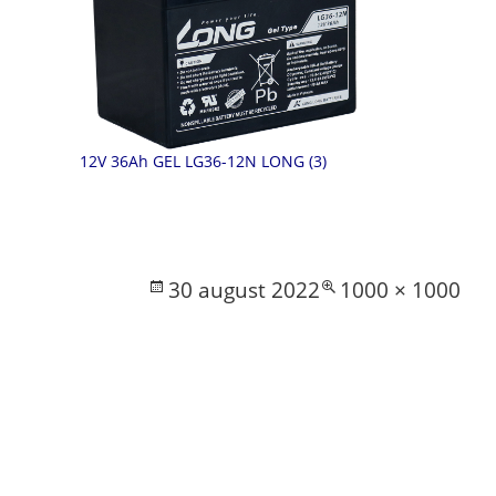
12V 36Ah GEL LG36-12N LONG (3)
Posted
Full
30 august 2022
1000 × 1000
on
size