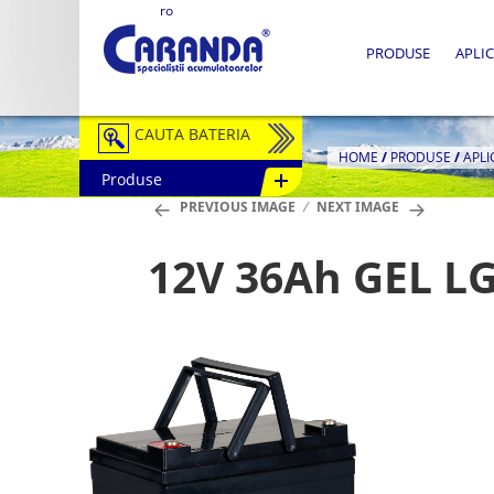
ro
PRODUSE
APLIC
CAUTA BATERIA
HOME
/
PRODUSE
/
APLI
Produse
Auto / Moto
PREVIOUS IMAGE
NEXT IMAGE
Tractiune
12V 36Ah GEL L
Semitractiune
Stationare
Redresoare
Accesorii Baterii
Fotovoltaice