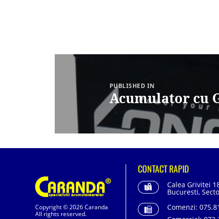
Navigare
în
articole
PUBLISHED IN
Acumulator cu 
CONTACT RAPID
Calea Grivitei 1
Bucuresti, Secto
Comenzi:
075.81
Copyright © 2026 Caranda
All rights reserved.