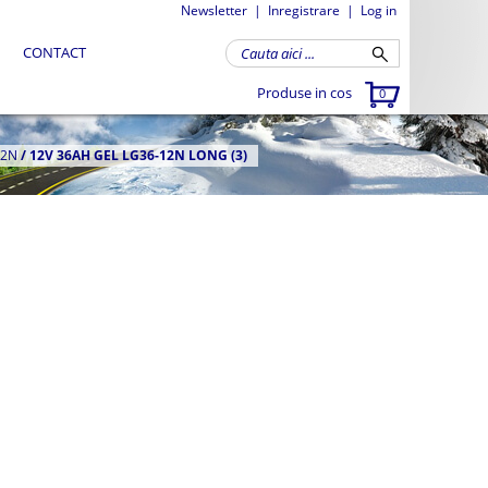
Newsletter
|
Inregistrare
|
Log in
CONTACT
Produse in cos
0
12N
/
12V 36AH GEL LG36-12N LONG (3)