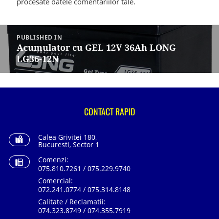
procesate datele comentariilor tale
.
Navigare
în
PUBLISHED IN
articole
Acumulator cu GEL 12V 36Ah LONG
LG36-12N
CONTACT RAPID
Calea Grivitei 180,
Bucuresti, Sector 1
Comenzi:
075.810.7261 / 075.229.9740
Comercial:
072.241.0774 / 075.314.8148
Calitate / Reclamatii:
074.323.8749 / 074.355.7919