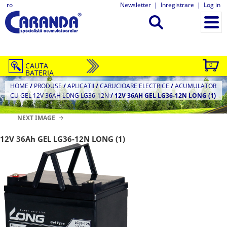
ro
Newsletter
|
Inregistrare
|
Log in
CAUTA
0
BATERIA
HOME
/
PRODUSE
/
APLICATII
/
CARUCIOARE ELECTRICE
/
ACUMULATOR
CU GEL 12V 36AH LONG LG36-12N
/
12V 36AH GEL LG36-12N LONG (1)
NEXT IMAGE
12V 36Ah GEL LG36-12N LONG (1)