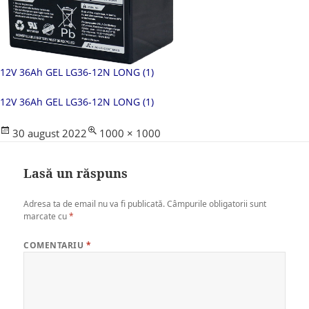
12V 36Ah GEL LG36-12N LONG (1)
12V 36Ah GEL LG36-12N LONG (1)
Posted
Full
30 august 2022
1000 × 1000
on
size
Lasă un răspuns
Adresa ta de email nu va fi publicată.
Câmpurile obligatorii sunt
marcate cu
*
COMENTARIU
*