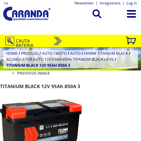
ro
Newsletter
|
Inregistrare
|
Log in
CAUTA
0
BATERIA
HOME
/
PRODUSE
/
AUTO / MOTO
/
AUTO
/
FIAMM TITANIUM BLACK
/
ACUMULATOR AUTO 12V 95AH 850A TITANIUM BLACK L4 95
/
TITANIUM BLACK 12V 95AH 850A 3
PREVIOUS IMAGE
TITANIUM BLACK 12V 95Ah 850A 3