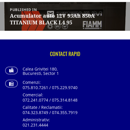
Navigare
în
PUBLISHED IN
articole
Acumulator auto 12V 95Ah 850A
TITANIUM BLACK L4 95
CONTACT RAPID
Calea Grivitei 180,
Bucuresti, Sector 1
Comenzi:
075.810.7261 / 075.229.9740
Comercial:
072.241.0774 / 075.314.8148
Calitate / Reclamatii:
074.323.8749 / 074.355.7919
Administrativ:
021.231.4444