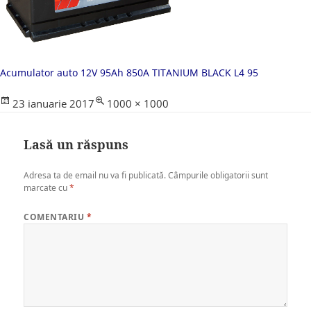
Acumulator auto 12V 95Ah 850A TITANIUM BLACK L4 95
Posted
Full
23 ianuarie 2017
1000 × 1000
on
size
Lasă un răspuns
Adresa ta de email nu va fi publicată.
Câmpurile obligatorii sunt
marcate cu
*
COMENTARIU
*