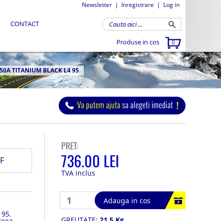
Newsletter
|
Inregistrare
|
Log in
CONTACT
Produse in cos
0
0A TITANIUM BLACK L4 95
PRET:
736.00 LEI
F
TVA inclus
Adauga in cos
 95.
GREUTATE:
21.5 Kg
reea