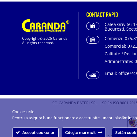
CONTACT RAPID
Calea Grivitei 1
Bucuresti, Secto
Comenzi:
075.81
Copyright © 2026 Caranda
All rights reserved.
Comercial:
072.
Calitate / Recla
Administrativ:
0
Email:
office@c
SC. CARANDA BATERII SRL. | SR EN ISO 9001:2015
Cookie-urile
Pentru a asigura buna funcționare a acestui site, uneori plasăm în c
Accept cookie-uri
Citește mai mult
Setări cook
Caranda.ro este un magazin online c