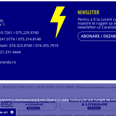
NEWSLETTER
Pentru a fi la curent 
80,
noastre te rugam sa te
r 1
newsletter-ul Caranda
0.7261 / 075.229.9740
ABONARE / DEZA
241.0774 / 075.314.8148
matii:
074.323.8749 / 074.355.7919
21.231.4444
aranda.ro
, SR EN ISO 14001:2015, SR ISO 45001:2018 |
ANPC
| Prelucrarea datelor cu car
omputerul dumneavoastră mici fișiere cu date, cunoscute sub numele de cookie
ie-uri
u baterii pentru automobile, camioane, autobuze, vagoane, motociclete, tractiune, 