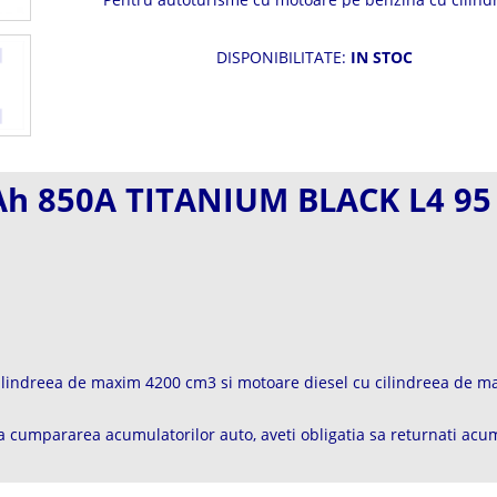
de maxim 4200 cm3 si motoare diesel cu cilindreea
maxim 2800 cm3.
DISPONIBILITATE:
IN STOC
Ah 850A TITANIUM BLACK L4 95
ilindreea de maxim 4200 cm3 si motoare diesel cu cilindreea de 
 cumpararea acumulatorilor auto, aveti obligatia sa returnati acum