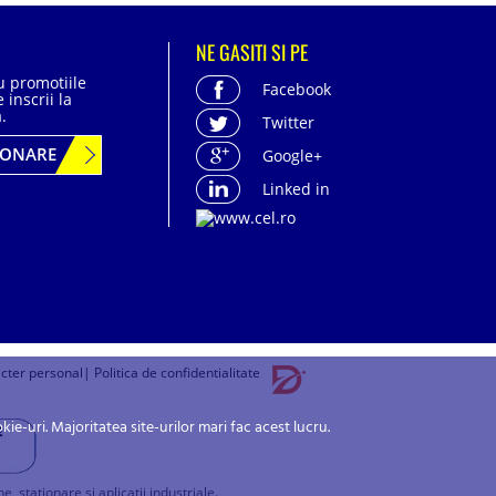
NE GASITI SI PE
cu promotiile
Facebook
 inscrii la
.
Twitter
BONARE
Google+
Linked in
acter personal
| Politica de confidentialitate
-uri. Majoritatea site-urilor mari fac acest lucru.
stationare si aplicatii industriale.