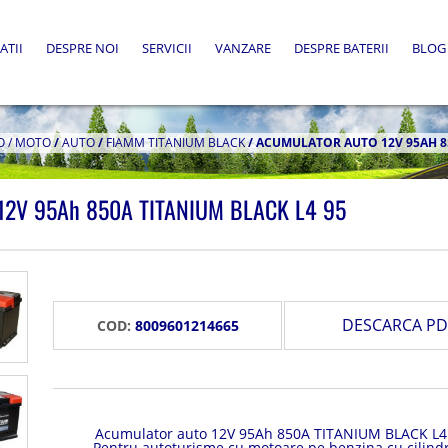
ATII
DESPRE NOI
SERVICII
VANZARE
DESPRE BATERII
BLOG
O / MOTO
/
AUTO
/
FIAMM TITANIUM BLACK
/
ACUMULATOR AUTO 12V 95AH 85
 12V 95Ah 850A TITANIUM BLACK L4 95
DESCARCA PD
COD:
8009601214665
Acumulator auto 12V 95Ah 850A TITANIUM BLACK L4
Pentru autoturisme cu motoare pe benzina cu cilind