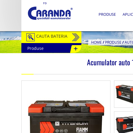
ro
PRODUSE
APLIC
CAUTA BATERIA
HOME
/
PRODUSE
/
AUT
Produse
Auto / Moto
Acumulator auto
Tractiune
Semitractiune
Stationare
Redresoare
Accesorii Baterii
Fotovoltaice