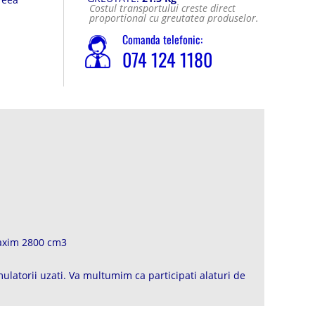
Costul transportului creste direct
 de
proportional cu greutatea produselor.
Comanda telefonic:
074 124 1180
maxim 2800 cm3
ulatorii uzati. Va multumim ca participati alaturi de