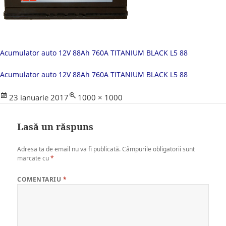
Acumulator auto 12V 88Ah 760A TITANIUM BLACK L5 88
Acumulator auto 12V 88Ah 760A TITANIUM BLACK L5 88
Posted
Full
23 ianuarie 2017
1000 × 1000
on
size
Lasă un răspuns
Adresa ta de email nu va fi publicată.
Câmpurile obligatorii sunt
marcate cu
*
COMENTARIU
*