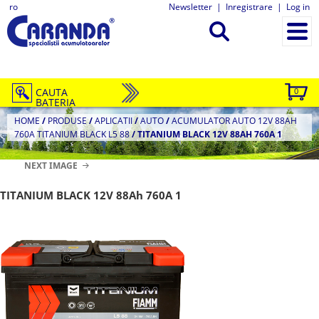
ro
Newsletter
|
Inregistrare
|
Log in
CAUTA
0
BATERIA
HOME
/
PRODUSE
/
APLICATII
/
AUTO
/
ACUMULATOR AUTO 12V 88AH
760A TITANIUM BLACK L5 88
/
TITANIUM BLACK 12V 88AH 760A 1
NEXT IMAGE
TITANIUM BLACK 12V 88Ah 760A 1