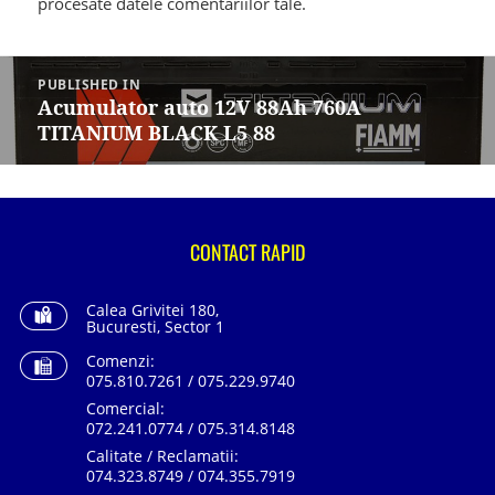
procesate datele comentariilor tale
.
Navigare
în
PUBLISHED IN
articole
Acumulator auto 12V 88Ah 760A
TITANIUM BLACK L5 88
CONTACT RAPID
Calea Grivitei 180,
Bucuresti, Sector 1
Comenzi:
075.810.7261 / 075.229.9740
Comercial:
072.241.0774 / 075.314.8148
Calitate / Reclamatii:
074.323.8749 / 074.355.7919