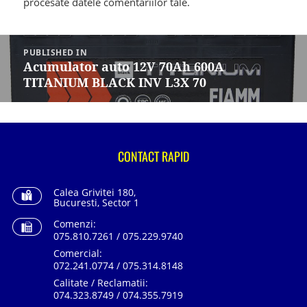
procesate datele comentariilor tale
.
Navigare
în
PUBLISHED IN
articole
Acumulator auto 12V 70Ah 600A
TITANIUM BLACK INV L3X 70
CONTACT RAPID
Calea Grivitei 180,
Bucuresti, Sector 1
Comenzi:
075.810.7261 / 075.229.9740
Comercial:
072.241.0774 / 075.314.8148
Calitate / Reclamatii:
074.323.8749 / 074.355.7919