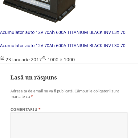
Acumulator auto 12V 70Ah 600A TITANIUM BLACK INV L3X 70
Acumulator auto 12V 70Ah 600A TITANIUM BLACK INV L3X 70
Posted
Full
23 ianuarie 2017
1000 × 1000
on
size
Lasă un răspuns
Adresa ta de email nu va fi publicată.
Câmpurile obligatorii sunt
marcate cu
*
COMENTARIU
*