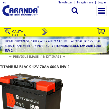
ro
Newsletter
|
Inregistrare
|
Log in
CAUTA
0
BATERIA
HOME
/
PRODUSE
/
APLICATII
/
AUTO
/
ACUMULATOR AUTO 12V 70AH
600A TITANIUM BLACK INV L3X 70
/
TITANIUM BLACK 12V 70AH 600A
INV 2
PREVIOUS IMAGE
NEXT IMAGE
TITANIUM BLACK 12V 70Ah 600A INV 2