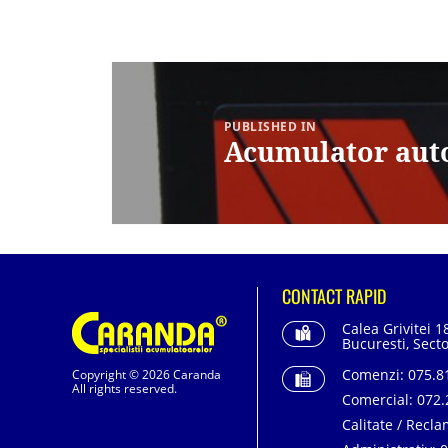
Navigare
în
articole
PUBLISHED IN
Acumulator aut
CONTACT RAPID
Calea Grivitei 1
Bucuresti, Secto
Comenzi:
075.81
Copyright © 2026 Caranda
All rights reserved.
Comercial:
072.
Calitate / Recla