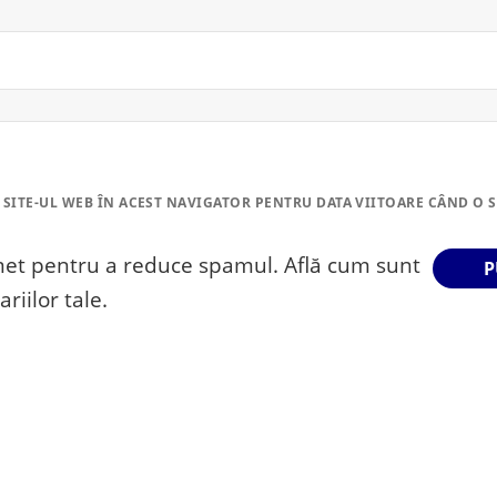
 SITE-UL WEB ÎN ACEST NAVIGATOR PENTRU DATA VIITOARE CÂND O 
smet pentru a reduce spamul.
Află cum sunt
riilor tale
.