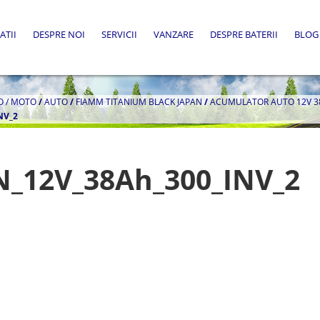
ATII
DESPRE NOI
SERVICII
VANZARE
DESPRE BATERII
BLOG
O / MOTO
/
AUTO
/
FIAMM TITANIUM BLACK JAPAN
/
ACUMULATOR AUTO 12V 38A
NV_2
_12V_38Ah_300_INV_2