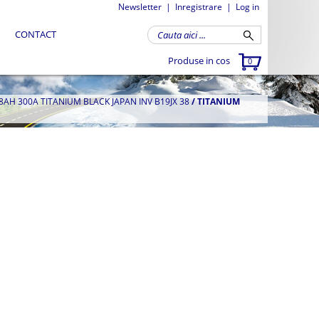
Newsletter
|
Inregistrare
|
Log in
CONTACT
Produse in cos
0
H 300A TITANIUM BLACK JAPAN INV B19JX 38
/
TITANIUM