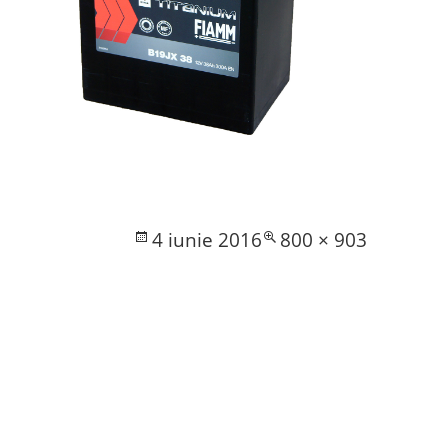
Posted
Full
4 iunie 2016
800 × 903
on
size