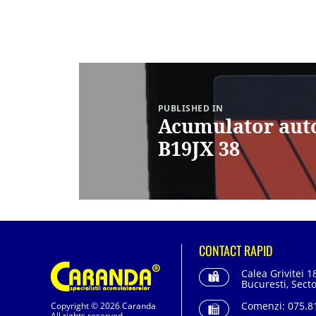
Navigare
în
articole
PUBLISHED IN
Acumulator aut
B19JX 38
CONTACT RAPID
Calea Grivitei 1
Bucuresti, Secto
Comenzi:
075.81
Copyright © 2026 Caranda
All rights reserved.