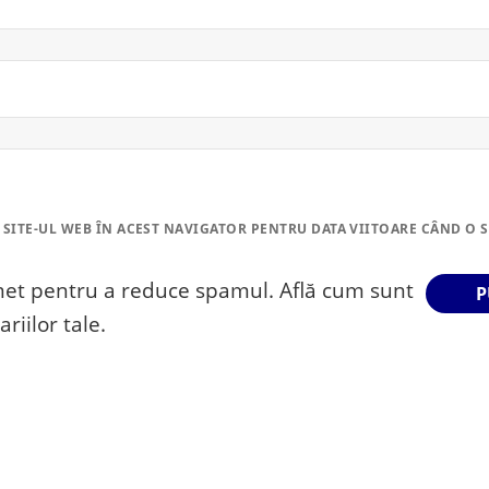
 SITE-UL WEB ÎN ACEST NAVIGATOR PENTRU DATA VIITOARE CÂND O 
smet pentru a reduce spamul.
Află cum sunt
riilor tale
.