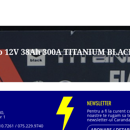
o 12V 38Ah 300A TITANIUM BLAC
NEWSLETTER
Pentru a fi la curent 
80,
noastre te rugam sa te
r 1
newsletter-ul Caranda
0.7261 / 075.229.9740
ABONARE / DEZA