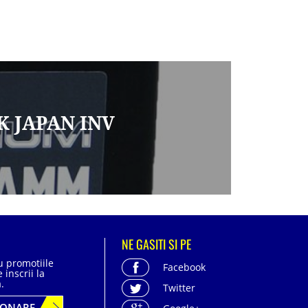
K JAPAN INV
NE GASITI SI PE
cu promotiile
Facebook
 inscrii la
.
Twitter
BONARE